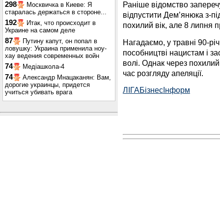
Раніше відомство запереч
298
Москвичка в Киеве: Я
старалась держаться в стороне...
відпустити Дем’янюка з-під
192
Итак, что происходит в
похилий вік, але 8 липня 
Украине на самом деле
87
Путину капут, он попал в
Нагадаємо, у травні 90-р
ловушку: Украина применила ноу-
пособництві нацистам і за
хау ведения современных войн
волі. Однак через похилий
74
Медіашкола-4
час розгляду апеляції.
74
Александр Мнацаканян: Вам,
дорогие украинцы, придется
ЛIГАБiзнесIнформ
учиться убивать врага