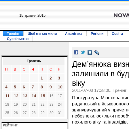
15 травня 2015
Тренінг
Щоб ми так жили
Аналітика
Регіони
Освіта
Суспільство
Травень
Дем’янюка визн
П
В
С
Ч
П
С
Н
залишили в буд
1
2
3
віку
4
5
6
7
8
9
10
2011-07-09 17:28:00. Тренінг
11
12
13
14
15
16
17
Прокуратура Мюнхена вист
радянський військовополо
18
19
20
21
22
23
24
звинувачуваний у причетно
25
26
27
28
29
30
31
небезпеки, оскільки переб
похилого віку та інвалідів
РЕЙТИНГ