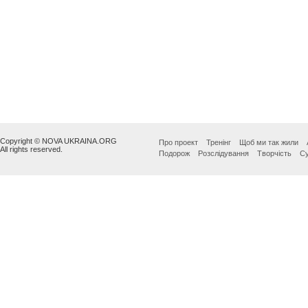
Copyright © NOVA UKRAINA.ORG
Про проект
Тренінг
Щоб ми так жили
All rights reserved.
Подорож
Розслідування
Творчість
Су