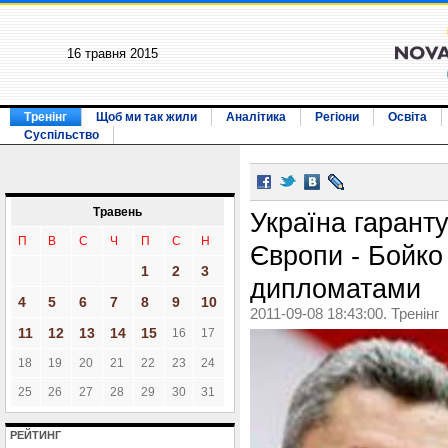
16 травня 2015
Тренінг
Щоб ми так жили
Аналітика
Регіони
Освіта
Суспільство
Травень
Україна гаранту
П
В
С
Ч
П
С
Н
Європи - Бойко 
1
2
3
дипломатами
4
5
6
7
8
9
10
2011-09-08 18:43:00. Тренінг
11
12
13
14
15
16
17
18
19
20
21
22
23
24
25
26
27
28
29
30
31
РЕЙТИНГ