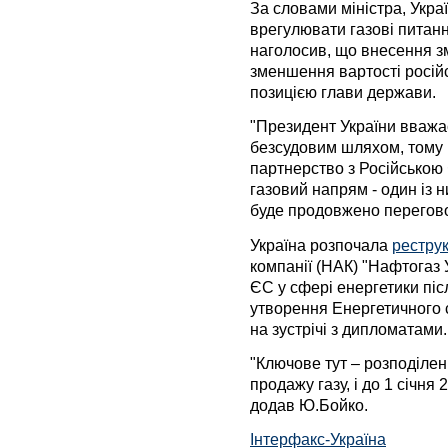
За словами міністра, Укра
врегулювати газові питанн
наголосив, що внесення з
зменшення вартості росій
позицією глави держави.
"Президент України вваж
безсудовим шляхом, тому 
партнерство з Російською 
газовий напрям - один із н
буде продовжено перегово
Україна розпочала
рестру
компанії (НАК) "Нафтогаз 
ЄС у сфері енергетики пі
утворення Енергетичного с
на зустрічі з дипломатами.
"Ключове тут – розподіленн
продажу газу, і до 1 січня
додав Ю.Бойко.
Інтерфакс-Україна