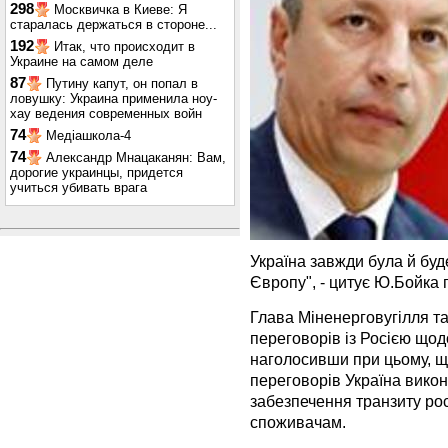
298
Москвичка в Киеве: Я
старалась держаться в стороне...
192
Итак, что происходит в
Украине на самом деле
87
Путину капут, он попал в
ловушку: Украина применила ноу-
хау ведения современных войн
74
Медіашкола-4
74
Александр Мнацаканян: Вам,
дорогие украинцы, придется
учиться убивать врага
Україна завжди була й буд
Європу", - цитує Ю.Бойка 
Глава Міненерговугілля т
переговорів із Росією щод
наголосивши при цьому, щ
переговорів Україна викона
забезпечення транзиту ро
споживачам.