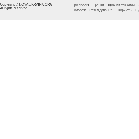
Copyright © NOVA UKRAINA.ORG
Про проект
Тренінг
Щоб ми так жили
All rights reserved.
Подорож
Розслідування
Творчість
Су