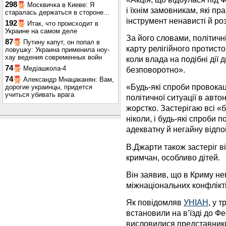
298
Москвичка в Киеве: Я
і їхнім замовникам, які пр
старалась держаться в стороне...
інструмент ненависті й ро
192
Итак, что происходит в
Украине на самом деле
За його словами, політичні
87
Путину капут, он попал в
карту релігійного протисто
ловушку: Украина применила ноу-
хау ведения современных войн
коли влада на подібні дії 
74
Медіашкола-4
безповоротно».
74
Александр Мнацаканян: Вам,
«Будь-які спроби провокац
дорогие украинцы, придется
учиться убивать врага
політичної ситуації в авто
жорстко. Застерігаю всі «
ніколи, і будь-які спроби 
адекватну й негайну відпов
В.Джарти також застеріг в
кримчан, особливо дітей.
Він заявив, що в Криму н
міжнаціональних конфлікті
Як повідомляв
УНІАН
, у 
встановили на в’їзді до Фе
висловилися представники