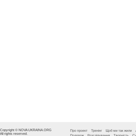
Copyright © NOVA UKRAINA.ORG
Про проект
Тренінг
Щоб ми так жили
All rights reserved.
Подорож
Розслідування
Творчість
Су