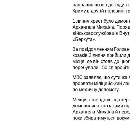
направив позов до суду з 
Криму в другій половині т
1 липня хрест було демон
Архангела Михаїла. Поряд
військовослужбовців Внутр
«Беркута».
За повідомленням Головно
козаків 2 липня прийшли д
місця, де він стояв до цьо
перебували 150 співробітник
МВС заявляє, що сутичка з
прорвати міліцейський лан
по медичну допомогу.
Міліція стверджує, що кері
домовилися з козаками ві
Архангела Михаїла й пере
поки збиратимуться докум