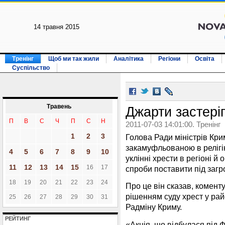
14 травня 2015
Тренінг
Щоб ми так жили
Аналітика
Регіони
Освіта
Суспільство
Травень
Джарти застеріг
П
В
С
Ч
П
С
Н
2011-07-03 14:01:00. Тренінг
1
2
3
Голова Ради міністрів Кр
закамуфльованою в релігі
4
5
6
7
8
9
10
уклінні хрести в регіоні й 
11
12
13
14
15
16
17
спроби поставити під загр
18
19
20
21
22
23
24
Про це він сказав, комент
рішенням суду хрест у рай
25
26
27
28
29
30
31
Радміну Криму.
РЕЙТИНГ
«Акція, що відбулася під 