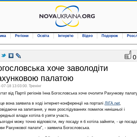
ика
Регіони
Освіта
Інтерв‘ю
Відео
Подорож
Розс
0
огословська хоче заволодіти
ахунковою палатою
-07-18 13:03:00. Тренінг
тат від Партії регіонів Інна Богословська хоче очолити Рахункову палату
це вона заявила в ході інтернет-конференції на порталі
ЛІГА.net
,
овідаючи на запитання, у яких розслідуваннях помилок нинішньої і
редньої влади хотіла б узяти участь.
ьогодні можу точно відповісти, яку посаду я б хотіла зайняти, - це посад
ви Рахункової палати", - заявила Богословська.