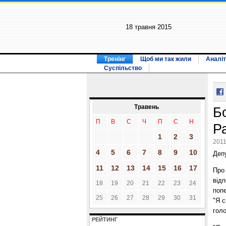
18 травня 2015
Тренінг
Щоб ми так жили
Аналіт
Суспільство
Травень
Б
П
В
С
Ч
П
С
Н
Р
1
2
3
2011
4
5
6
7
8
9
10
Депу
11
12
13
14
15
16
17
Про 
відп
18
19
20
21
22
23
24
попе
25
26
27
28
29
30
31
"Я с
голо
РЕЙТИНГ