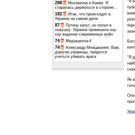
"Я 
298
Москвичка в Киеве: Я
публ
старалась держаться в стороне...
вияв
192
Итак, что происходит в
Украине на самом деле
розп
87
боро
Путину капут, он попал в
ловушку: Украина применила ноу-
заз
хау ведения современных войн
74
Медіашкола-4
Бого
кон
74
Александр Мнацаканян: Вам,
дорогие украинцы, придется
учиться убивать врага
"Я д
найб
сказ
Як 
голо
Опо
про
Укр