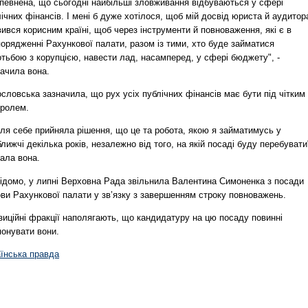
впевнена, що сьогодні найбільші зловживання відбуваються у сфері
ічних фінансів. І мені б дуже хотілося, щоб мій досвід юриста й аудитор
ився корисним країні, щоб через інструменти й повноваження, які є в
орядженні Рахункової палати, разом із тими, хто буде займатися
тьбою з корупцією, навести лад, насамперед, у сфері бюджету", -
начила вона.
словська зазначила, що рух усіх публічних фінансів має бути під чітким
тролем.
ля себе прийняла рішення, що це та робота, якою я займатимусь у
лижчі декілька років, незалежно від того, на якій посаді буду перебувати"
ала вона.
відомо, у липні Верховна Рада звільнила Валентина Симоненка з посади
ви Рахункової палати у зв’язку з завершенням строку повноважень.
зиційні фракції наполягають, що кандидатуру на цю посаду повинні
понувати вони.
аїнська правда