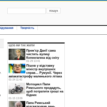
лідування
Творчість
ЩОБ МИ ТАК ЖИЛИ
Прем'єр Данії сама
чистить вулиці
Копенгагена від снігу
01-29 13:41
Пішов у відставку
міністр внутрішніх
.
справ… Румунії. Через
авіакатастрофу маленького літака
01-24 11:42
Мотоцикл Папи
Римського продадуть,
щоб потратити гроші на
бідних
а
01-15 13:09
Папа Римський
відсвяткував день