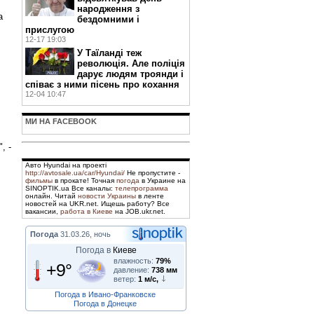
народження з
а
бездомними і
прислугою
12-17 19:03
У Таїланді теж
революція. Але поліція
дарує людям троянди і
співає з ними пісень про кохання
12-04 10:47
МИ НА FACEBOOK
, -
Авто Hyundai на проекті
http://avtosale.ua/car/Hyundai/
Не пропустите -
фильмы
в прокате! Точная
погода
в Украине на
SINOPTIK.ua Все каналы:
телепрограмма
онлайн. Читай
новости Украины
в ленте
новостей на UKR.net. Ищешь работу? Все
вакансии,
работа в Киеве
на JOB.ukr.net.
Погода
31.03.26, ночь
Погода в
Киеве
влажность:
79%
+9°
давление:
738 мм
ветер:
1 м/с,
Погода в Ивано-Франковске
Погода в Донецке