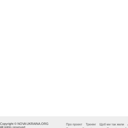
Copyright © NOVA UKRAINA.ORG
Про проект
Тренінг
Щоб ми так жили
All rights reserved.