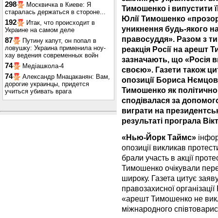
298
Москвичка в Киеве: Я
Тимошенко і випустити 
старалась держаться в стороне...
Юлії Тимошенко «прозор
192
Итак, что происходит в
уникнення будь-якого на
Украине на самом деле
правосуддя». Разом з т
87
Путину капут, он попал в
ловушку: Украина применила ноу-
реакція Росії на арешт Т
хау ведения современных войн
зазначають, що «Росія 
74
Медіашкола-4
своєю». Газети також ци
74
Александр Мнацаканян: Вам,
опозиції Бориса Нємцова
дорогие украинцы, придется
Тимошенко як політично
учиться убивать врага
сподівалася за допомого
виграти на президентськ
результаті програла Вік
«Нью-Йорк Таймс»
інфор
опозиції викликав протести 
брали участь в акції проте
Тимошенко очікували перер
широку. Газета цитує заяв
правозахисної організації
«арешт Тимошенко не викли
міжнародного співтоварис