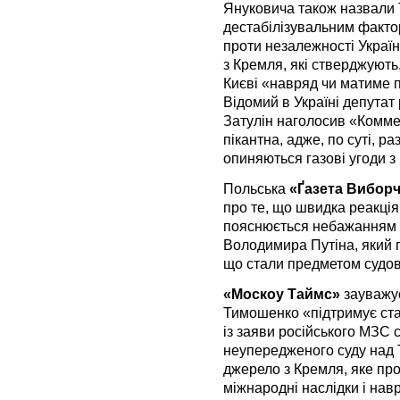
Януковича також назвали
дестабілізувальним факто
проти незалежності Украї
з Кремля, які стверджуют
Києві «навряд чи матиме п
Відомий в Україні депутат
Затулін наголосив «Комме
пікантна, адже, по суті, р
опиняються газові угоди з
Польська
«Ґазета Вибор
про те, що швидка реакці
пояснюється небажанням з
Володимира Путіна, який п
що стали предметом судово
«Москоу Таймс»
зауважує
Тимошенко «підтримує стар
із заяви російського МЗС 
неупередженого суду над 
джерело з Кремля, яке пр
міжнародні наслідки і нав