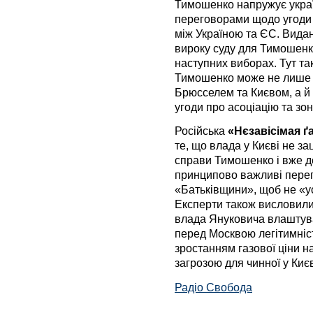
Тимошенко напружує украї
переговорами щодо угоди п
між Україною та ЄС. Вида
вироку суду для Тимошенко
наступних виборах. Тут т
Тимошенко може не лише 
Брюсселем та Києвом, а й
угоди про асоціацію та зон
Російська
«Нєзавісімая ґ
те, що влада у Києві не за
справи Тимошенко і вже д
принципово важливі перег
«Батьківщини», щоб не «у
Експерти також висловил
влада Януковича влаштува
перед Москвою легітимніст
зростанням газової ціни н
загрозою для чинної у Киє
Радіо Свобода