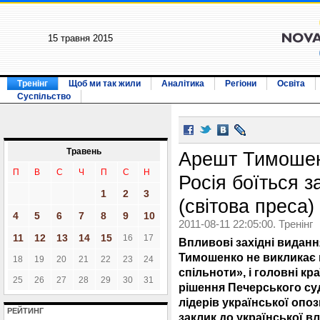
15 травня 2015
Тренінг
Щоб ми так жили
Аналітика
Регіони
Освіта
Суспільство
Травень
Арешт Тимошенк
П
В
С
Ч
П
С
Н
Росія боїться з
1
2
3
(світова преса)
4
5
6
7
8
9
10
2011-08-11 22:05:00. Тренінг
11
12
13
14
15
16
17
Впливові західні видан
Тимошенко не викликає н
18
19
20
21
22
23
24
спільноти», і головні к
25
26
27
28
29
30
31
рішення Печерського суд
лідерів української опо
РЕЙТИНГ
заклик до української в