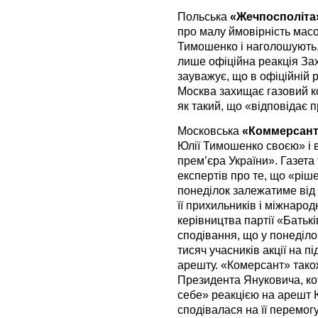
Польська
«Жечпосполіта
про малу ймовірність масо
Тимошенко і наголошують, 
лише офіційна реакція За
зауважує, що в офіційній 
Москва захищає газовий ко
як такий, що «відповідає 
Московська
«Коммерсан
Юлії Тимошенко своєю» і 
прем’єра України». Газета
експертів про те, що «ріш
понеділок залежатиме від 
її прихильників і міжнарод
керівництва партії «Бать
сподівання, що у понеділо
тисяч учасників акції на 
арешту. «Комерсант» також
Президента Януковича, ко
себе» реакцією на арешт 
сподівалася на її перемог