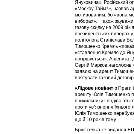
Януковича». Російський о
«Москоу Таймз», назвав 
мотивованим, бо «вона мо
виборах», і також зауваж
газову скидку на 2009 рік я
президентських виборах у 
політолога Станіслава Бе
Тимошенко Кремль «показ
«ставлення Кремля до Яну
погіршується». А депутат 
Сергій Марков наголосив 
заявою на арешт Тимошенк
врятувати газовий договір
«Лідове новіни»
з Праги 
арешту Юлія Тимошенко пе
прихильники сподіваються
проти ув’язнення їхнього 
Юлія Тимошенко перебуває 
що й 10 років тому.
Брюссельське видання
EU