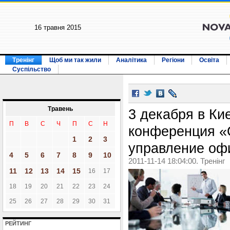
16 травня 2015
Тренінг
Щоб ми так жили
Аналітика
Регіони
Освіта
Суспільство
Травень
3 декабря в Ки
П
В
С
Ч
П
С
Н
конференция «O
1
2
3
управление оф
4
5
6
7
8
9
10
2011-11-14 18:04:00. Тренінг
11
12
13
14
15
16
17
18
19
20
21
22
23
24
25
26
27
28
29
30
31
РЕЙТИНГ