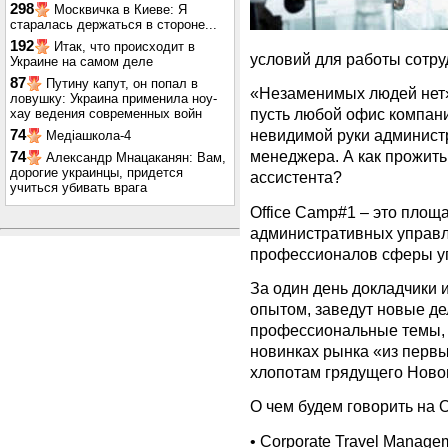
298
Москвичка в Киеве: Я
старалась держаться в стороне...
192
Итак, что происходит в
условий для работы сотру
Украине на самом деле
87
Путину капут, он попал в
«Незаменимых людей нет» 
ловушку: Украина применила ноу-
пусть любой офис компани
хау ведения современных войн
невидимой руки админист
74
Медіашкола-4
менеджера. А как прожить
74
Александр Мнацаканян: Вам,
дорогие украинцы, придется
ассистента?
учиться убивать врага
Office Camp#1 – это площ
административных управ
профессионалов сферы у
За один день докладчики 
опытом, заведут новые д
профессиональные темы, 
новинках рынка «из первых
хлопотам грядущего Новог
О чем будем говорить на 
•
Corporate Travel Manage