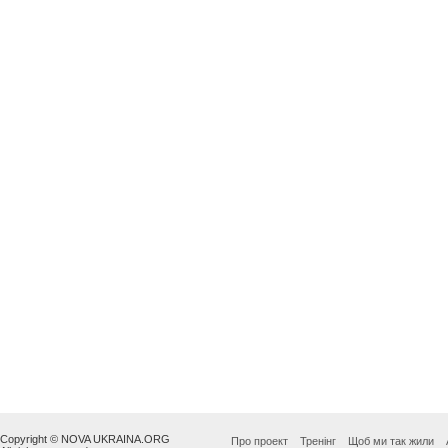
Copyright © NOVA UKRAINA.ORG
Про проект
Тренінг
Щоб ми так жили