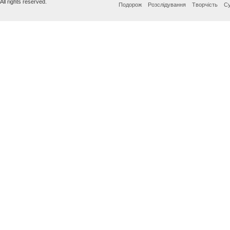
All rights reserved.
Подорож
Розслідування
Творчість
Су