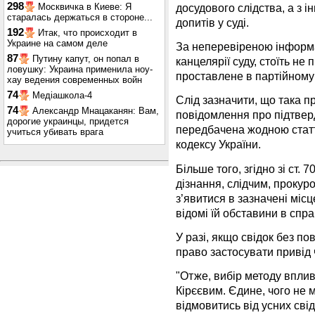
298
досудового слідства, а з 
Москвичка в Киеве: Я
старалась держаться в стороне...
допитів у суді.
192
Итак, что происходит в
Украине на самом деле
За неперевіреною інформа
87
Путину капут, он попал в
канцелярії суду, стоїть не
ловушку: Украина применила ноу-
проставлене в партійному 
хау ведения современных войн
74
Медіашкола-4
Слід зазначити, що така п
74
Александр Мнацаканян: Вам,
повідомлення про підтвер
дорогие украинцы, придется
передбачена жодною стат
учиться убивать врага
кодексу України.
Більше того, згідно зі ст.
дізнання, слідчим, прокур
з’явитися в зазначені місц
відомі їй обставини в спра
У разі, якщо свідок без по
право застосувати привід 
"Отже, вибір методу впли
Кірєєвим. Єдине, чого не 
відмовитись від усних сві