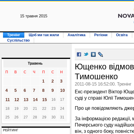
15 травня 2015
Тренінг
Щоб ми так жили
Аналітика
Регіони
Освіта
Суспільство
Травень
Ющенко відмови
П
В
С
Ч
П
С
Н
Тимошенко
1
2
3
2011-08-15 16:52:00. Тренінг
4
5
6
7
8
9
10
Екс-президент Віктор Юще
суді у справі Юлії Тимоше
11
12
13
14
15
16
17
Про це повідомляють джер
18
19
20
21
22
23
24
25
26
27
28
29
30
31
За інформацією редакції, м
Печерського суду надійшо
він, з одного боку, повніс
РЕЙТИНГ