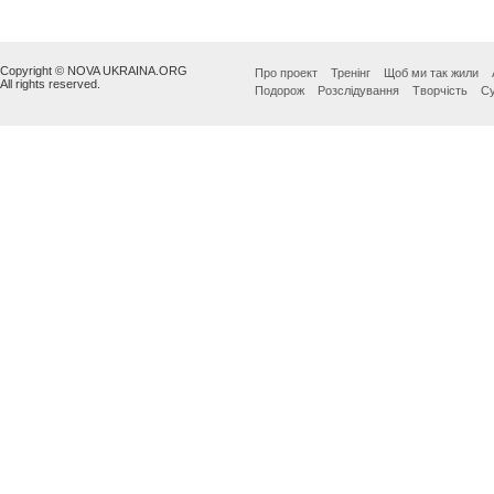
Copyright © NOVA UKRAINA.ORG
Про проект
Тренінг
Щоб ми так жили
All rights reserved.
Подорож
Розслідування
Творчість
Су