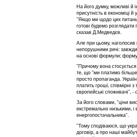
На його думку, можливі й і
присутність в економіці й 
"Якщо ми щодо цих питань
готові будемо розглядати п
сказав Д.Медведєв.
Але при цьому, наголосив 
непорушними речі: завжди
на основі формули; форму
"Причому вона стосується 
те, що "ми платимо більше,
просто пропаганда. Україн
платить гроші, співмірні з
європейські споживачі", -
За його словами, "ціни вис
екстремально низькими, і
енергопостачальника".
"Тому сподіваюся, що укра
договір, а про наші майбу