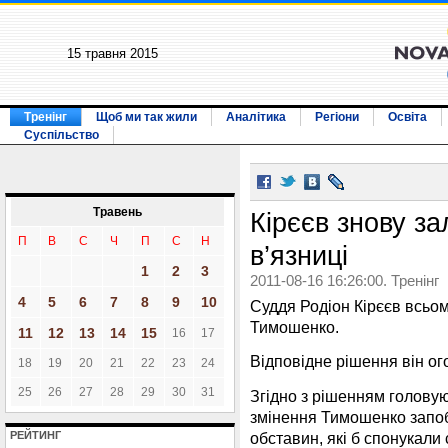
15 травня 2015
Тренінг
Щоб ми так жили
Аналітика
Регіони
Освіта
Суспільство
Травень
Кірєєв знову з
П
В
С
Ч
П
С
Н
в’язниці
1
2
3
2011-08-16 16:26:00. Тренінг
4
5
6
7
8
9
10
Суддя Родіон Кірєєв всьо
Тимошенко.
11
12
13
14
15
16
17
Відповідне рішення він ог
18
19
20
21
22
23
24
25
26
27
28
29
30
31
Згідно з рішенням головую
змінення Тимошенко запоб
обставин, які б спонукали 
РЕЙТИНГ