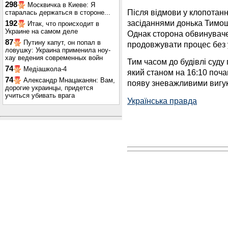
298
Москвичка в Киеве: Я
Після відмови у клопотанні
старалась держаться в стороне...
засіданнями донька Тимош
192
Итак, что происходит в
Украине на самом деле
Однак сторона обвинуваче
87
Путину капут, он попал в
продовжувати процес без у
ловушку: Украина применила ноу-
хау ведения современных войн
Тим часом до будівлі суду
74
Медіашкола-4
який станом на 16:10 почав
74
Александр Мнацаканян: Вам,
появу зневажливими вигу
дорогие украинцы, придется
учиться убивать врага
Українська правда