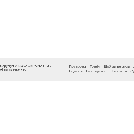
Copyright © NOVA UKRAINA.ORG
Про проект
Тренінг
Щоб ми так жили
All rights reserved.
Подорож
Розслідування
Творчість
Су