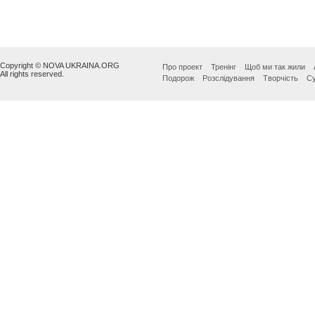
Copyright © NOVA UKRAINA.ORG
Про проект
Тренінг
Щоб ми так жили
All rights reserved.
Подорож
Розслідування
Творчість
Су