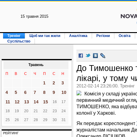
15 травня 2015
Тренінг
Щоб ми так жили
Аналітика
Регіони
Освіта
Суспільство
Травень
До Тимошенко т
П
В
С
Ч
П
С
Н
лікарі, у тому 
1
2
3
2012-02-14 23:26:00. Тренінг
4
5
6
7
8
9
10
Комісія у складі украї
первинний медичний огляд 
11
12
13
14
15
16
17
ТИМОШЕНКО, яка відбуває
18
19
20
21
22
23
24
колонії у Харкові.
25
26
27
28
29
30
31
Як передає кореспондент
журналістам начальник Де
РЕЙТИНГ
Олександр ЛІСІЦКОВ.