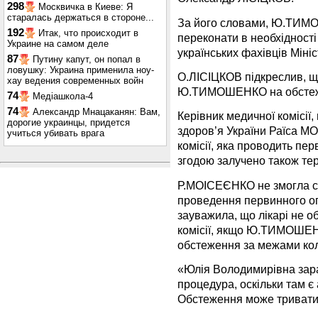
298
Москвичка в Киеве: Я
старалась держаться в стороне...
За його словами, Ю.ТИМО
192
Итак, что происходит в
переконати в необхідності
Украине на самом деле
українських фахівців Міні
87
Путину капут, он попал в
ловушку: Украина применила ноу-
О.ЛІСІЦКОВ підкреслив, щ
хау ведения современных войн
Ю.ТИМОШЕНКО на обстеже
74
Медіашкола-4
74
Александр Мнацаканян: Вам,
Керівник медичної комісії
дорогие украинцы, придется
здоров’я України Раїса М
учиться убивать врага
комісії, яка проводить п
згодою залучено також 
Р.МОІСЕЄНКО не змогла ск
проведення первинного 
зауважила, що лікарі не о
комісії, якщо Ю.ТИМОШЕН
обстеження за межами коло
«Юлія Володимирівна зара
процедура, оскільки там є 
Обстеження може тривати