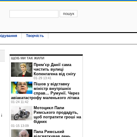
лідування
Творчість
ЩОБ МИ ТАК ЖИЛИ
Прем'єр Данії сама
чистить вулиці
Копенгагена від снігу
01-29 13:41
Пішов у відставку
міністр внутрішніх
справ… Румунії. Через
авіакатастрофу маленького літака
01-24 11:42
Мотоцикл Папи
Римського продадуть,
 і
щоб потратити гроші на
бідних
01-15 13:09
Папа Римський
відсвяткував день