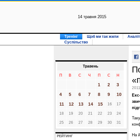
14 травня 2015
Тренінг
Щоб ми так жили
Аналіт
Суспільство
Травень
П
П
В
С
Ч
П
С
Н
«
1
2
3
2011
4
5
6
7
8
9
10
Екс
зви
11
12
13
14
15
16
17
під
18
19
20
21
22
23
24
Таку
25
26
27
28
29
30
31
конф
На 
РЕЙТИНГ