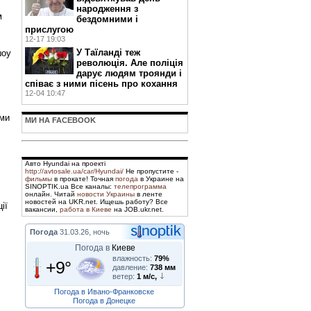
народження з
м
бездомними і
прислугою
12-17 19:03
У Таїланді теж
шоу
революція. Але поліція
дарує людям троянди і
співає з ними пісень про кохання
12-04 10:47
ими
МИ НА FACEBOOK
Авто Hyundai на проекті
http://avtosale.ua/car/Hyundai/
Не пропустите -
фильмы
в прокате! Точная
погода
в Украине на
SINOPTIK.ua Все каналы:
телепрограмма
онлайн. Читай
новости Украины
в ленте
новостей на UKR.net. Ищешь работу? Все
ії
вакансии,
работа в Киеве
на JOB.ukr.net.
Погода
31.03.26, ночь
Погода в
Киеве
влажность:
79%
+9°
давление:
738 мм
ветер:
1 м/с,
Погода в Ивано-Франковске
Погода в Донецке