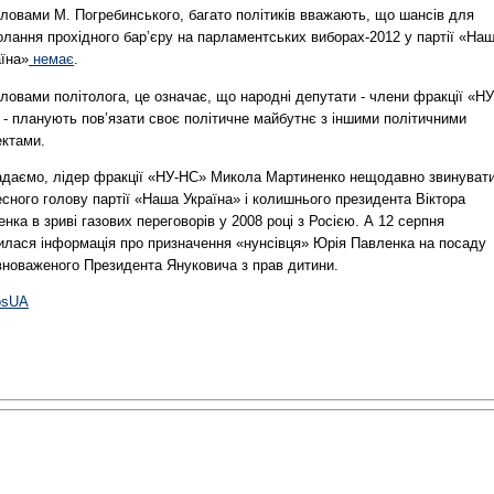
словами М. Погребинського, багато політиків вважають, що шансів для
олання прохідного бар’єру на парламентських виборах-2012 у партії «На
їна»
немає
.
ловами політолога, це означає, що народні депутати - члени фракції «НУ
 - планують пов’язати своє політичне майбутнє з іншими політичними
ектами.
адаємо, лідер фракції «НУ-НС» Микола Мартиненко нещодавно звинуват
сного голову партії «Наша Україна» і колишнього президента Віктора
ка в зриві газових переговорів у 2008 році з Росією. А 12 серпня
вилася інформація про призначення «нунсівця» Юрія Павленка на посаду
вноваженого Президента Януковича з прав дитини.
osUA