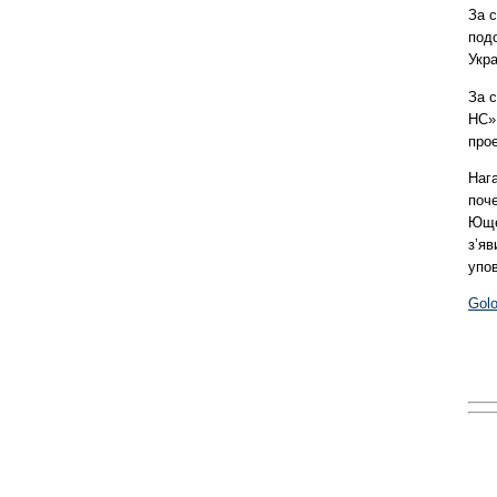
За 
под
Укра
За с
НС»
про
Наг
поче
Ющен
з’я
упо
Gol