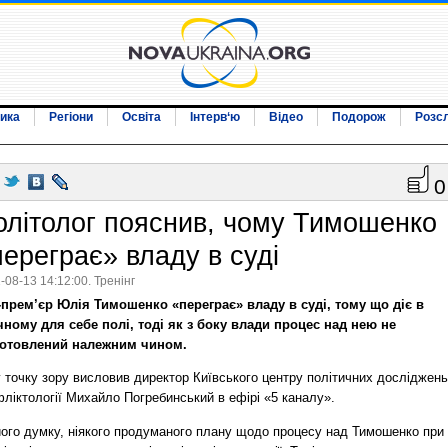
ика
Регіони
Освіта
Інтерв‘ю
Відео
Подорож
Розс
0
олітолог пояснив, чому Тимошенко
переграє» владу в суді
-08-13 14:12:00. Тренінг
-прем’єр Юлія Тимошенко «переграє» владу в суді, тому що діє в
чному для себе полі, тоді як з боку влади процес над нею не
готовлений належним чином.
 точку зору висловив директор Київського центру політичних досліджень
ліктології Михайло Погребинський в ефірі «5 каналу».
його думку, ніякого продуманого плану щодо процесу над Тимошенко при