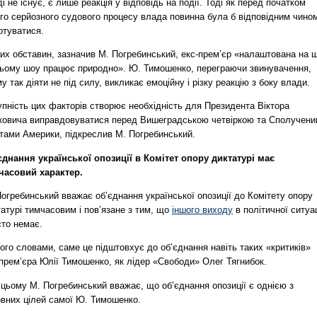
і не існує, є лише реакція у відповідь на події. Тоді як перед початком
ого серйозного судового процесу влада повинна була б відповідним чино
отуватися.
цих обставин, зазначив М. Погребинський, екс-прем’єр «налаштована на 
 цьому шоу працює природно». Ю. Тимошенко, переграючи звинувачення,
у так діяти не під силу, викликає емоційну і різку реакцію з боку влади.
пність цих факторів створює необхідність для Президента Віктора
ковича виправдовуватися перед Вишеградською четвіркою та Сполучен
тами Америки, підкреслив М. Погребинський.
єднання української опозиції в Комітет опору диктатурі має
часовий характер.
огребинський вважає об’єднання української опозиції до Комітету опору
атурі тимчасовим і пов’язане з тим, що
іншого виходу
в політичної ситуац
сто немає.
ого словами, саме це підштовхує до об’єднання навіть таких «критиків»
прем’єра Юлії Тимошенко, як лідер «Свободи» Олег Тягнибок.
цьому М. Погребинський вважає, що об’єднання опозиції є однією з
овних цілей самої Ю. Тимошенко.