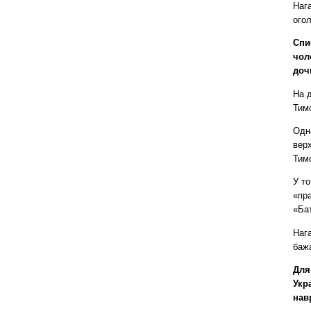
Наг
огол
Спи
чол
доч
На 
Тимо
Одн
верх
Тим
У т
«пра
«Ба
Наг
баж
Для
Укр
нав