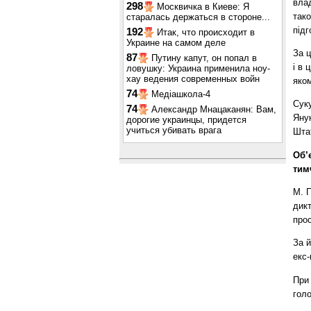
влад
298
Москвичка в Киеве: Я
так
старалась держаться в стороне...
підг
192
Итак, что происходит в
Украине на самом деле
За 
87
Путину капут, он попал в
і в
ловушку: Украина применила ноу-
хау ведения современных войн
яком
74
Медіашкола-4
Суку
74
Александр Мнацаканян: Вам,
Яну
дорогие украинцы, придется
учиться убивать врага
Шта
Об’
тим
М. П
дикт
про
За й
екс-
При 
гол