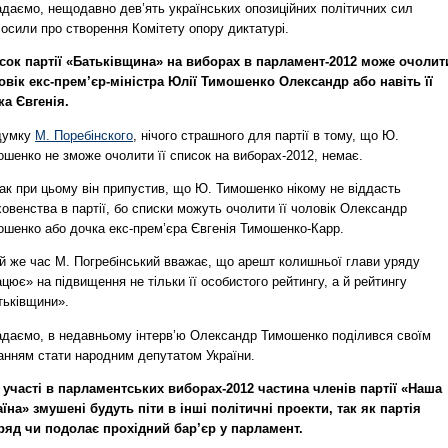
адаємо, нещодавно дев’ять українських опозиційних політичних сил
осили про створення Комітету опору диктатурі.
сок партії «Батьківщина» на виборах в парламент-2012 може очолит
овік екс-прем’єр-міністра Юлії Тимошенко Олександр або навіть її
ка Євгенія.
думку
М. Поребінского
, нічого страшного для партії в тому, що Ю.
шенко не зможе очолити її список на виборах-2012, немає.
ак при цьому він припустив, що Ю. Тимошенко нікому не віддасть
овенства в партії, бо списки можуть очолити її чоловік Олександр
ошенко або дочка екс-прем’єра Євгенія Тимошенко-Карр.
ой же час М. Погребінський вважає, що арешт колишньої глави уряду
цює» на підвищення не тільки її особистого рейтингу, а й рейтингу
тьківщини».
адаємо, в недавньому інтерв’ю Олександр Тимошенко поділився своїм
анням стати народним депутатом України.
 участі в парламентських виборах-2012 частина членів партії «Наша
аїна» змушені будуть піти в інші політичні проекти, так як партія
ряд чи подолає прохідний бар’єр у парламент.