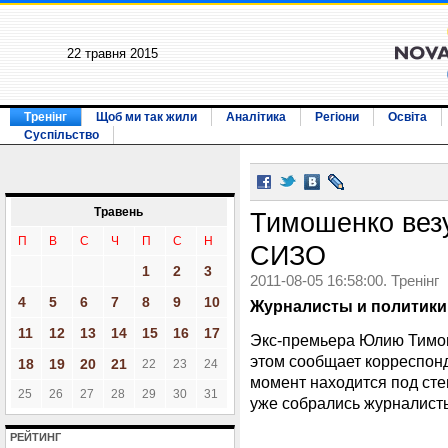
22 травня 2015
Тренінг
Щоб ми так жили
Аналітика
Регіони
Освіта
Суспільство
Травень
Тимошенко везу
П
В
С
Ч
П
С
Н
СИЗО
1
2
3
2011-08-05 16:58:00. Тренінг
4
5
6
7
8
9
10
Журналисты и политики
11
12
13
14
15
16
17
Экс-премьера Юлию Тимош
этом сообщает корреспон
18
19
20
21
22
23
24
момент находится под сте
25
26
27
28
29
30
31
уже собрались журналисты
РЕЙТИНГ