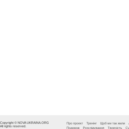
Copyright © NOVA UKRAINA.ORG
Про проект
Тренінг
Щоб ми так жили
All rights reserved.
Подорож
Розслідування
Творчість
Су