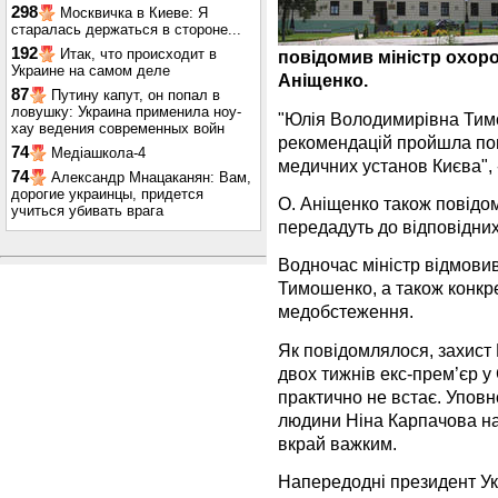
298
Москвичка в Киеве: Я
старалась держаться в стороне...
192
Итак, что происходит в
повідомив міністр охор
Украине на самом деле
Аніщенко.
87
Путину капут, он попал в
ловушку: Украина применила ноу-
"Юлія Володимирівна Тимо
хау ведения современных войн
рекомендацій пройшла пов
74
Медіашкола-4
медичних установ Києва", -
74
Александр Мнацаканян: Вам,
дорогие украинцы, придется
О. Аніщенко також повідо
учиться убивать врага
передадуть до відповідних
Водночас міністр відмови
Тимошенко, а також конкр
медобстеження.
Як повідомлялося, захист
двох тижнів екс-прем’єр у
практично не встає. Упов
людини Ніна Карпачова н
вкрай важким.
Напередодні президент Укр