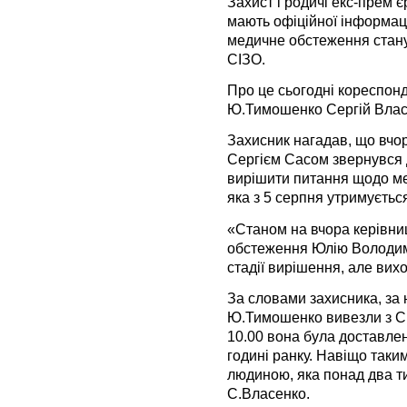
Захист і родичі екс-прем’
мають офіційної інформаці
медичне обстеження стану 
СІЗО.
Про це сьогодні кореспон
Ю.Тимошенко Сергій Влас
Захисник нагадав, що вчо
Сергієм Сасом звернувся 
вирішити питання щодо м
яка з 5 серпня утримуєтьс
«Станом на вчора керівни
обстеження Юлію Володими
стадії вирішення, але вихо
За словами захисника, за 
Ю.Тимошенко вивезли з СІЗ
10.00 вона була доставлен
годині ранку. Навіщо так
людиною, яка понад два тиж
С.Власенко.