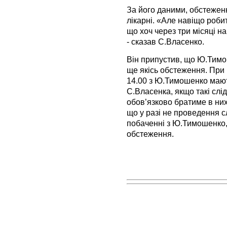
За його даними, обстеженн
лікарні. «Але навіщо роби
що хоч через три місяці н
- сказав С.Власенко.
Він припустив, що Ю.Тимо
ще якісь обстеження. При 
14.00 з Ю.Тимошенко мають
С.Власенка, якщо такі слідч
обов’язково братиме в них
що у разі не проведення с
побаченні з Ю.Тимошенко, 
обстеження.