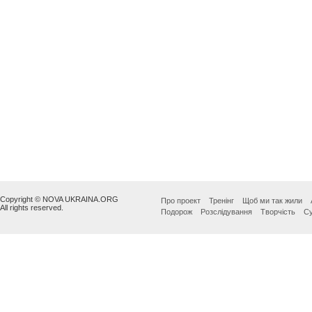
Copyright © NOVA UKRAINA.ORG
Про проект
Тренінг
Щоб ми так жили
All rights reserved.
Подорож
Розслідування
Творчість
Су