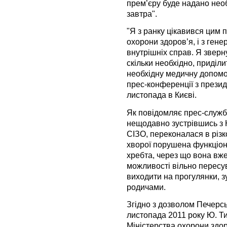
прем’єру буде надано необ
завтра".
"Я з ранку цікавився цим п
охорони здоров’я, і з гене
внутрішніх справ. Я зверну
скільки необхідно, приділ
необхідну медичну допомог
прес-конференції з прези
листопада в Києві.
Як повідомляє прес-служ
нещодавно зустрівшись з 
СІЗО, переконалася в різк
хворої порушена функціон
хребта, через що вона вж
можливості вільно пересув
виходити на прогулянки, зу
родичами.
Згідно з дозволом Печерськ
листопада 2011 року Ю. Т
Міністерства охорони здор