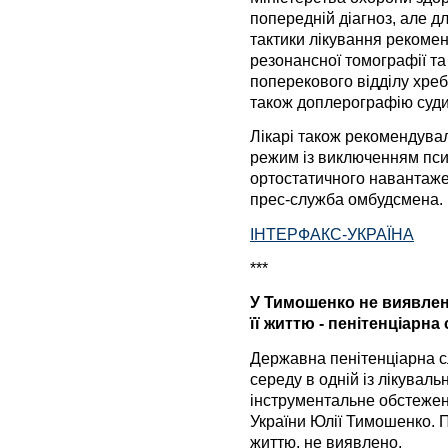
попередній діагноз, але дл
тактики лікування рекоме
резонансної томографії т
поперекового відділу хребт
також доплерографію судин
Лікарі також рекомендува
режим із виключенням пси
ортостатичного навантаже
прес-служба омбудсмена.
IНТЕРФАКС-УКРАЇНА
***
У Тимошенко не виявлено
її життю - пенітенціарна
Державна пенітенціарна с
середу в одній із лікувал
інструментальне обстежен
України Юлії Тимошенко. П
життю, не виявлено.