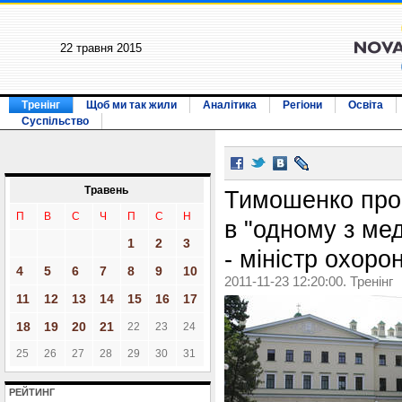
22 травня 2015
Тренінг
Щоб ми так жили
Аналітика
Регіони
Освіта
Суспільство
Травень
Тимошенко про
П
В
С
Ч
П
С
Н
в "одному з ме
1
2
3
- міністр охоро
4
5
6
7
8
9
10
2011-11-23 12:20:00. Тренінг
11
12
13
14
15
16
17
18
19
20
21
22
23
24
25
26
27
28
29
30
31
РЕЙТИНГ