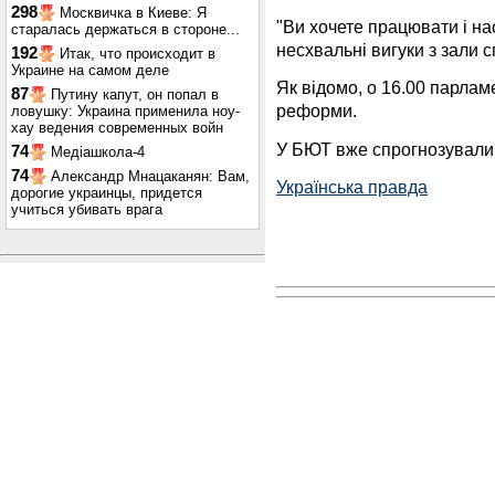
298
Москвичка в Киеве: Я
"Ви хочете працювати і на
старалась держаться в стороне...
несхвальні вигуки з зали 
192
Итак, что происходит в
Украине на самом деле
Як відомо, о 16.00 парлам
87
Путину капут, он попал в
реформи.
ловушку: Украина применила ноу-
хау ведения современных войн
У БЮТ вже спрогнозували, 
74
Медіашкола-4
74
Александр Мнацаканян: Вам,
Українська правда
дорогие украинцы, придется
учиться убивать врага