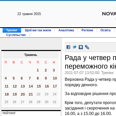
22 травня 2015
Тренінг
Щоб ми так жили
Аналітика
Регіони
Освіта
Суспільство
Травень
Рада у четвер 
П
В
С
Ч
П
С
Н
переможного кі
1
2
3
2011-07-07 13:52:00. Тренінг
4
5
6
7
8
9
10
Верховна Рада у четвер п
порядку денного.
11
12
13
14
15
16
17
За відповідне рішення про
18
19
20
21
22
23
24
Крім того, депутати прог
25
26
27
28
29
30
31
засідання і скорочення на 
16.00, а з 15.00 до 16.00.
РЕЙТИНГ