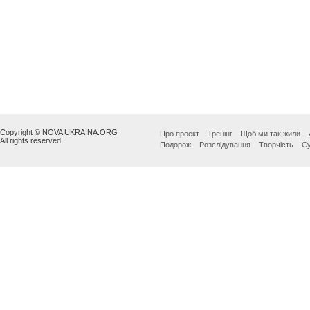
Copyright © NOVA UKRAINA.ORG
Про проект
Тренінг
Щоб ми так жили
All rights reserved.
Подорож
Розслідування
Творчість
Су