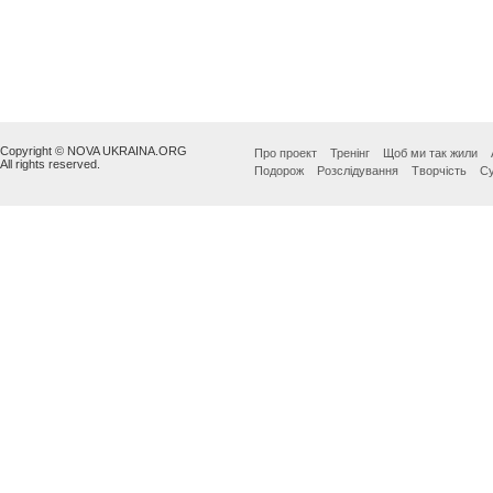
Copyright © NOVA UKRAINA.ORG
Про проект
Тренінг
Щоб ми так жили
All rights reserved.
Подорож
Розслідування
Творчість
Су