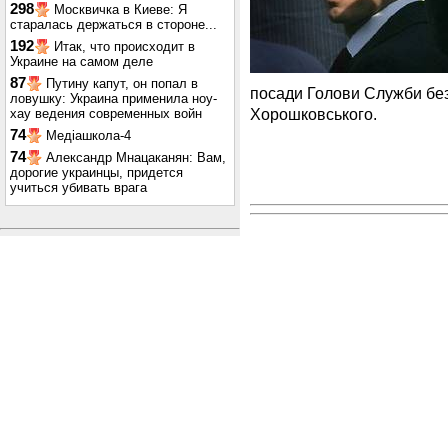
298
Москвичка в Киеве: Я
старалась держаться в стороне...
192
Итак, что происходит в
Украине на самом деле
87
Путину капут, он попал в
посади Голови Служби без
ловушку: Украина применила ноу-
Хорошковського.
хау ведения современных войн
74
Медіашкола-4
74
Александр Мнацаканян: Вам,
дорогие украинцы, придется
учиться убивать врага