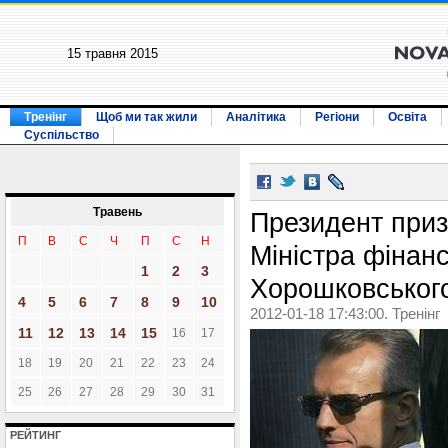
15 травня 2015
Тренінг
Щоб ми так жили
Аналітика
Регіони
Освіта
Суспільство
Травень
Президент приз
П
В
С
Ч
П
С
Н
Міністра фінанс
1
2
3
Хорошковськог
4
5
6
7
8
9
10
2012-01-18 17:43:00. Тренінг
11
12
13
14
15
16
17
18
19
20
21
22
23
24
25
26
27
28
29
30
31
РЕЙТИНГ