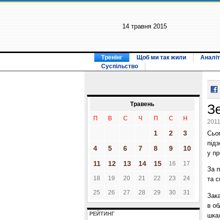
14 травня 2015
Тренінг
Щоб ми так жили
Аналіт
Суспільство
Травень
З
П
В
С
Ч
П
С
Н
2011
1
2
3
Сьог
під
4
5
6
7
8
9
10
у п
11
12
13
14
15
16
17
За 
18
19
20
21
22
23
24
та с
25
26
27
28
29
30
31
Зак
в об
РЕЙТИНГ
шка