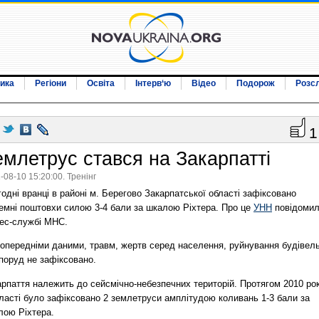
ика
Регіони
Освіта
Інтерв‘ю
Відео
Подорож
Розс
1
емлетрус стався на Закарпатті
-08-10 15:20:00. Тренінг
одні вранці в районі м. Берегово Закарпатської області зафіксовано
земні поштовхи силою 3-4 бали за шкалою Ріхтера. Про це
УНН
повідоми
рес-службі МНС.
попередніми даними, травм, жертв серед населення, руйнування будівел
поруд не зафіксовано.
арпаття належить до сейсмічно-небезпечних територій. Протягом 2010 ро
ласті було зафіксовано 2 землетруси амплітудою коливань 1-3 бали за
лою Ріхтера.