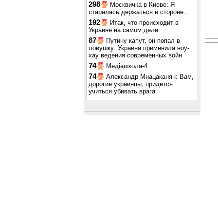
298
Москвичка в Киеве: Я
старалась держаться в стороне...
192
Итак, что происходит в
Украине на самом деле
87
Путину капут, он попал в
ловушку: Украина применила ноу-
хау ведения современных войн
74
Медіашкола-4
74
Александр Мнацаканян: Вам,
дорогие украинцы, придется
учиться убивать врага