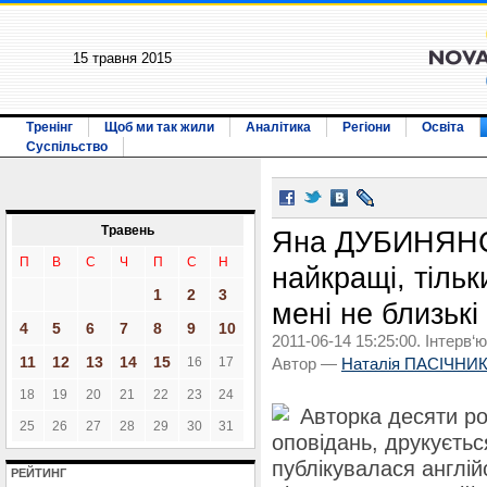
15 травня 2015
Тренінг
Щоб ми так жили
Аналітика
Регіони
Освіта
Суспільство
Травень
Яна ДУБИНЯНСЬ
П
В
С
Ч
П
С
Н
найкращі, тільк
1
2
3
мені не близькі
4
5
6
7
8
9
10
2011-06-14 15:25:00. Інтерв‘ю
11
12
13
14
15
16
17
Автор —
Наталія ПАСІЧНИ
18
19
20
21
22
23
24
Авторка десяти ро
25
26
27
28
29
30
31
оповідань, друкується
публікувалася англі
РЕЙТИНГ