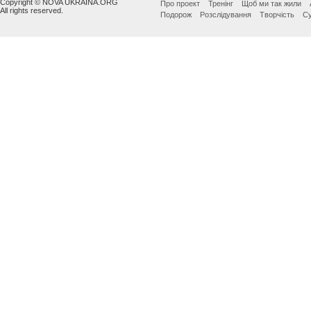
Copyright © NOVA UKRAINA.ORG
Про проект
Тренінг
Щоб ми так жили
All rights reserved.
Подорож
Розслідування
Творчість
Су