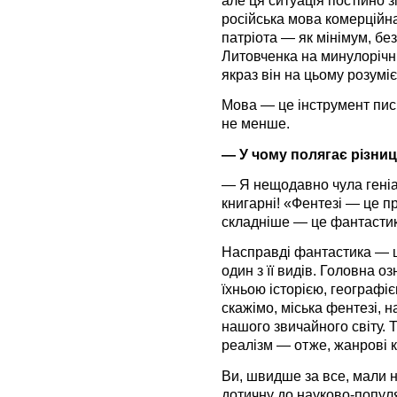
російська мова комерційна
патріота — як мінімум, бе
Литовченка на минулорічн
якраз він на цьому розумі
Мова — це інструмент пись
не менше.
— У чому полягає різни
— Я нещодавно чула геніа
книгарні! «Фентезі — це пр
складніше — це фантасти
Насправді фантастика — ш
один з її видів. Головна о
їхньою історією, географі
скажімо, міська фентезі, 
нашого звичайного світу. Т
реалізм — отже, жанрові к
Ви, швидше за все, мали н
дотичну до науково-популя