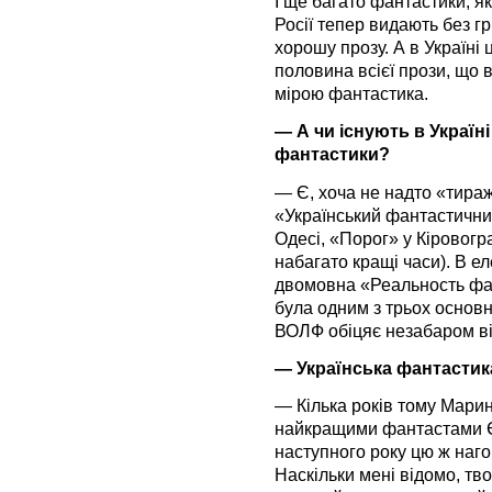
І ще багато фантастики, як
Росії тепер видають без 
хорошу прозу. А в Україні
половина всієї прози, що 
мірою фантастика.
— А чи існують в Україні
фантастики?
— Є, хоча не надто «тиражн
«Український фантастични
Одесі, «Порог» у Кіровогр
набагато кращі часи). В е
двомовна «Реальность фант
була одним з трьох основ
ВОЛФ обіцяє незабаром ві
— Українська фантастик
— Кілька років тому Марин
найкращими фантастами Є
наступного року цю ж наг
Наскільки мені відомо, тв