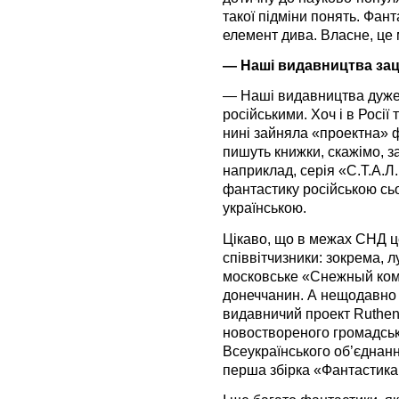
такої підміни понять. Фан
елемент дива. Власне, це
— Наші видавництва заці
— Наші видавництва дуже 
російськими. Хоч і в Росії
нині зайняла «проектна» ф
пишуть книжки, скажімо, 
наприклад, серія «С.Т.А.Л.
фантастику російською сьо
українською.
Цікаво, що в межах СНД ц
співвітчизники: зокрема, 
московське «Снежный ком-
донеччанин. А нещодавно 
видавничий проект Rutheni
новоствореного громадсь
Всеукраїнського об’єднан
перша збірка «Фантастика.