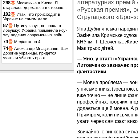
літературних премій
298
Москвичка в Киеве: Я
старалась держаться в стороне...
«Русская премия», о
192
Итак, что происходит в
Стругацького «Бронз
Украине на самом деле
87
Путину капут, он попал в
Яна Дубинянська народилас
ловушку: Украина применила ноу-
Закінчила Кримське худож
хау ведения современных войн
КНУ ім. Т. Шевченка. Живе
74
Медіашкола-4
Має трьох дітей.
74
Александр Мнацаканян: Вам,
дорогие украинцы, придется
учиться убивать врага
— Яно, у статті «Українс
Литовченко зазначає пр
фантастики…
— Мовна проблема — вона, 
у письменника (зрештою, ц
вже точно — не лише фант
професійних, творчих, іно
додається ще й мовна. А р
Приміром, коли письменни
уваги через сам факт вико
Звичайно, є ринкова ситуа
але ця ситуація постійно з