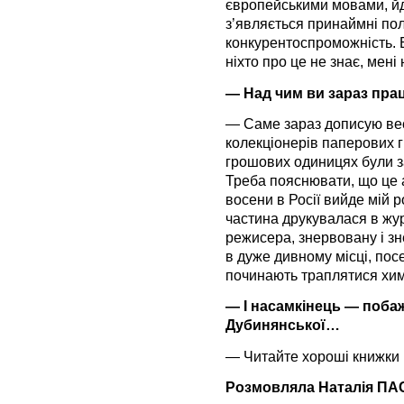
європейськими мовами, йд
з’являється принаймні по
конкурентоспроможність. Б
ніхто про це не знає, мені 
— Над чим ви зараз пра
— Саме зараз дописую вес
колекціонерів паперових г
грошових одиницях були за
Треба пояснювати, що це
восени в Росії вийде мій 
частина друкувалася в жу
режисера, знервовану і зне
в дуже дивному місці, посе
починають траплятися химе
— І насамкінець — поба
Дубинянської…
— Читайте хороші книжки і
Розмовляла Наталія ПА