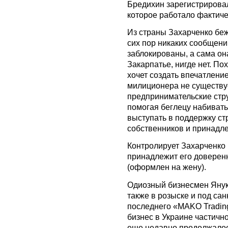
Бредихин зарегистрирова
которое работало фактиче
Из страны Захарченко беж
сих пор никаких сообщений
заблокированы, а сама он
Закарпатье, нигде нет. По
хочет создать впечатлени
милиционера не существует
предпринимательские стру
помогая беглецу набивать
выступать в поддержку ст
собственников и принадл
Контролирует Захарченко и
принадлежит его доверен
(оформлен на жену).
Одиозный бизнесмен Янук
также в розыске и под са
последнего «MAKO Tradin
бизнес в Украине частичн
еще недавно продолжалос