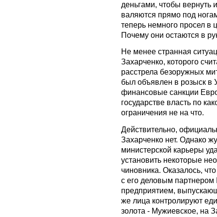
деньгами, чтобы вернуть и
валяются прямо под ногам
теперь немного просел в 
Почему они остаются в рук
Не менее странная ситуа
Захарченко, которого счи
расстрела безоружных ми
был объявлен в розыск в 
финансовые санкции Евро
государстве власть по как
ограничения не на что.
Действительно, официальн
Захарченко нет. Однако ж
министерской карьеры уд
установить некоторые не
чиновника. Оказалось, чт
с его деловым партнером
предприятием, выпускающи
же лица контролируют ед
золота - Мужиевское, на 