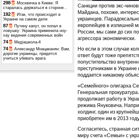
298
Москвичка в Киеве: Я
Санкции против экс-чинов
старалась держаться в стороне...
Майдана, похоже, интерес
192
Итак, что происходит в
украинцев. Парадоксально
Украине на самом деле
европейцев в излишней мя
87
Путину капут, он попал в
ловушку: Украина применила ноу-
России, мы сами до сих по
хау ведения современных войн
агрессора экономически.
74
Медіашкола-4
Но если в этом случае ко
74
Александр Мнацаканян: Вам,
дорогие украинцы, придется
ответ будут тоже препятс
учиться убивать врага
попустительство внутрен
преступниками в Украине 
поддается никакому объя
«Семейного» олигарха Се
Генеральная прокуратура.
продолжает работу в Украи
режима Януковича. Напри
холдинг, один из крупнейш
приобретен им в 2013 году 
Согласитесь, странная си
миру счета «Семьи» с ук