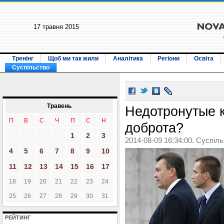
17 травня 2015
Тренінг
Щоб ми так жили
Аналітика
Регіони
Освіта
Суспільство
Травень
Недотронутые 
П
В
С
Ч
П
С
Н
доброта?
1
2
3
2014-08-09 16:34:00. Суспіл
4
5
6
7
8
9
10
11
12
13
14
15
16
17
18
19
20
21
22
23
24
25
26
27
28
29
30
31
РЕЙТИНГ