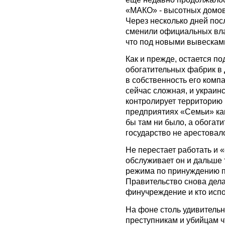
«МАКО» - высотных домов 
Через несколько дней по
сменили официальных влад
что под новыми вывескам
Как и прежде, остается по
обогатительных фабрик в
в собственность его ком
сейчас сложная, и украин
контролирует территорию 
предприятиях «Семьи» как 
бы там ни было, а обогат
государство не арестовал
Не перестает работать и 
обслуживает он и дальше 
режима по принуждению п
Правительство снова делае
финучреждение и кто испо
На фоне столь удивитель
преступникам и убийцам ч