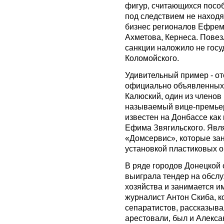
фигур, считающихся посо
под следствием не находя
бизнес регионалов Ефремо
Ахметова, Кернеса. Повезл
санкции наложило не госу
Коломойского.
Удивительный пример - от
официально объявленных 
Калюский, один из членов
называемый вице-премьер
известен на Донбассе как
Ефима Звягильского. Явл
«Домсервис», которые за
установкой пластиковых о
В ряде городов Донецкой
выиграла тендер на обсл
хозяйства и занимается и
журналист Антон Скиба, к
сепаратистов, рассказывал
арестовали, был и Алекс