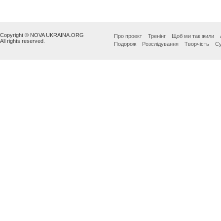
Copyright © NOVA UKRAINA.ORG
Про проект
Тренінг
Щоб ми так жили
All rights reserved.
Подорож
Розслідування
Творчість
Су