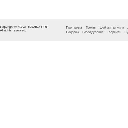
Copyright © NOVA UKRAINA.ORG
Про проект
Тренінг
Щоб ми так жили
All rights reserved.
Подорож
Розслідування
Творчість
Су