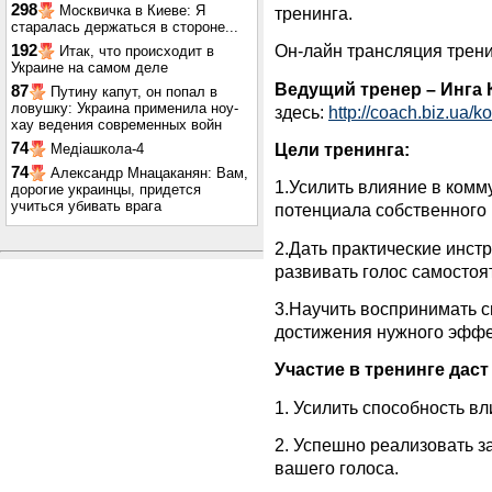
298
Москвичка в Киеве: Я
тренинга.
старалась держаться в стороне...
Он-лайн трансляция трен
192
Итак, что происходит в
Украине на самом деле
Ведущий тренер – Инга 
87
Путину капут, он попал в
ловушку: Украина применила ноу-
здесь:
http://coach.biz.ua/k
хау ведения современных войн
Цели тренинга:
74
Медіашкола-4
74
Александр Мнацаканян: Вам,
1.Усилить влияние в комм
дорогие украинцы, придется
учиться убивать врага
потенциала собственного 
2.Дать практические инст
развивать голос самостоя
3.Научить воспринимать с
достижения нужного эффе
Участие в тренинге дас
1. Усилить способность в
2. Успешно реализовать 
вашего голоса.