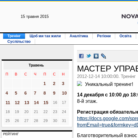
15 травня 2015
Тренінг
Щоб ми так жили
Аналітика
Регіони
Освіта
Суспільство
Травень
МАСТЕР УПРА
П
В
С
Ч
П
С
Н
2012-12-14 10:00:00. Тренінг
1
2
3
Уникальный тренинг!
4
5
6
7
8
9
10
14 декабря с 10:00 до 18:
8-й этаж.
11
12
13
14
15
16
17
Регистрaция обязaтельн
18
19
20
21
22
23
24
https://docs.google.com/sp
25
26
27
28
29
30
31
fromEmail=true&formke
РЕЙТИНГ
Благотворительный взнос 