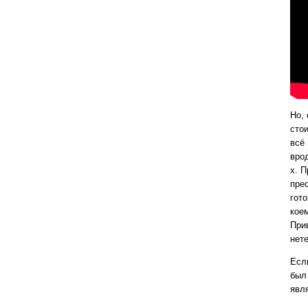
Но, 
сто
всё
вро
х. 
пре
гото
кое
При
нете
Есл
был
явл