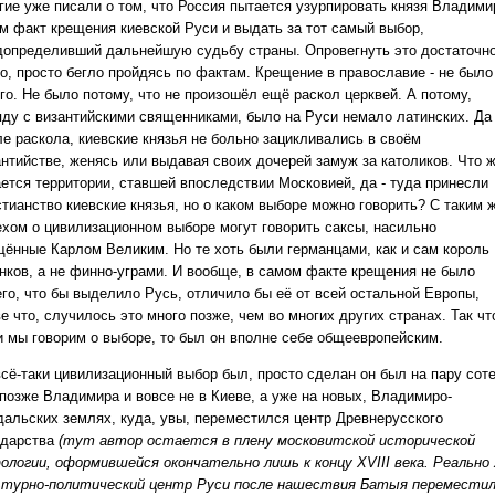
гие уже писали о том, что Россия пытается узурпировать князя Владими
ам факт крещения киевской Руси и выдать за тот самый выбор,
допределивший дальнейшую судьбу страны. Опровегнуть это достаточн
ко, просто бегло пройдясь по фактам. Крещение в православие - не было
го. Не было потому, что не произошёл ещё раскол церквей. А потому,
яду с византийскими священниками, было на Руси немало латинских. Да
ле раскола, киевские князья не больно зацикливались в своём
антийстве, женясь или выдавая своих дочерей замуж за католиков. Что 
ается территории, ставшей впоследствии Московией, да - туда принесли
стианство киевские князья, но о каком выборе можно говорить? С таким 
ехом о цивилизационном выборе могут говорить саксы, насильно
щённые Карлом Великим. Но те хоть были германцами, как и сам король
нков, а не финно-уграми. И вообще, в самом факте крещения не было
его, что бы выделило Русь, отличило бы её от всей остальной Европы,
е что, случилось это много позже, чем во многих других странах. Так чт
и мы говорим о выборе, то был он вполне себе общеевропейским.
всё-таки цивилизационный выбор был, просто сделан он был на пару сот
 позже Владимира и вовсе не в Киеве, а уже на новых, Владимиро-
дальских землях, куда, увы, переместился центр Древнерусского
ударства
(тут автор остается в плену московитской исторической
ологии, оформившейся окончательно лишь к концу XVIII века. Реально
ьтурно-политический центр Руси после нашествия Батыя перемести