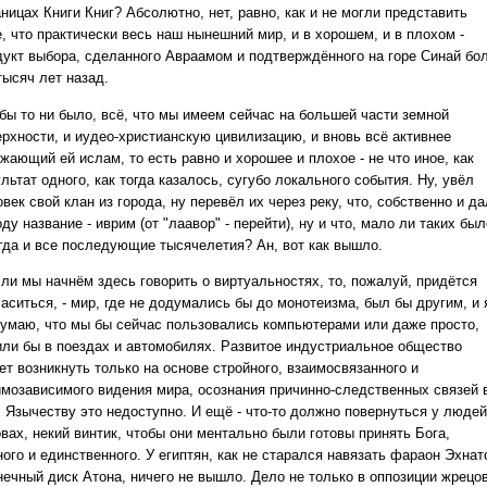
ницах Книги Книг? Абсолютно, нет, равно, как и не могли представить
, что практически весь наш нынешний мир, и в хорошем, и в плохом -
дукт выбора, сделанного Авраамом и подтверждённого на горе Синай бо
тысяч лет назад.
 бы то ни было, всё, что мы имеем сейчас на большей части земной
ерхности, и иудео-христианскую цивилизацию, и вновь всё активнее
жающий ей ислам, то есть равно и хорошее и плохое - не что иное, как
льтат одного, как тогда казалось, сугубо локального события. Ну, увёл
век свой клан из города, ну перевёл их через реку, что, собственно и д
ду название - иврим (от "лаавор" - перейти), ну и что, мало ли таких был
огда и все последующие тысячелетия? Ан, вот как вышло.
сли мы начнём здесь говорить о виртуальностях, то, пожалуй, придётся
аситься, - мир, где не додумались бы до монотеизма, был бы другим, и 
думаю, что мы бы сейчас пользовались компьютерами или даже просто,
или бы в поездах и автомобилях. Развитое индустриальное общество
ет возникнуть только на основе стройного, взаимосвязанного и
имозависимого видения мира, осознания причинно-следственных связей 
. Язычеству это недоступно. И ещё - что-то должно повернуться у людей
вах, некий винтик, чтобы они ментально были готовы принять Бога,
ого и единственного. У египтян, как не старался навязать фараон Эхнат
нечный диск Атона, ничего не вышло. Дело не только в оппозиции жрецов