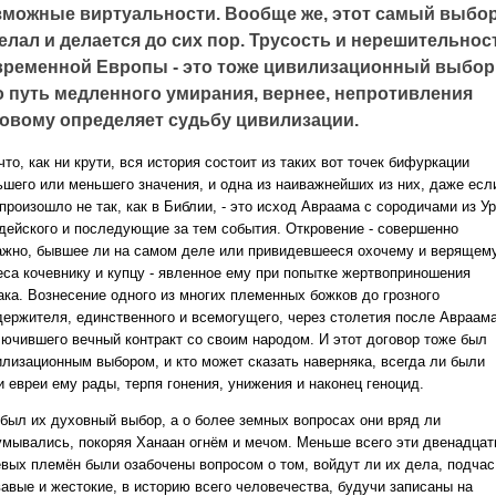
зможные виртуальности. Вообще же, этот самый выбо
елал и делается до сих пор. Трусость и нерешительнос
временной Европы - это тоже цивилизационный выбор
о путь медленного умирания, вернее, непротивления
ковому определяет судьбу цивилизации.
что, как ни крути, вся история состоит из таких вот точек бифуркации
ьшего или меньшего значения, и одна из наиважнейших из них, даже есл
произошло не так, как в Библии, - это исход Авраама с сородичами из У
дейского и последующие за тем события. Откровение - совершенно
ажно, бывшее ли на самом деле или привидевшееся охочему и верящем
еса кочевнику и купцу - явленное ему при попытке жертвоприношения
ака. Вознесение одного из многих племенных божков до грозного
держителя, единственного и всемогущего, через столетия после Авраам
лючившего вечный контракт со своим народом. И этот договор тоже был
илизационным выбором, и кто может сказать наверняка, всегда ли были
 евреи ему рады, терпя гонения, унижения и наконец геноцид.
 был их духовный выбор, а о более земных вопросах они вряд ли
умывались, покоряя Ханаан огнём и мечом. Меньше всего эти двенадцат
евых племён были озабочены вопросом о том, войдут ли их дела, подчас
вавые и жестокие, в историю всего человечества, будучи записаны на