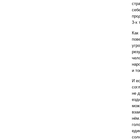
стра
себе
про
3-х 
Как
пов
угро
резу
чело
наро
и т
И е
согл
не 
езд
мож
вза
нём
голо
един
сол