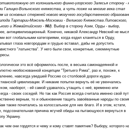
ротивоположную от колониального финно-угорского Залесья сторону - 
ли Галицко-Волынского княжества, а чуть позже на многие века стал
им из основных стержней нового могучего государственного образован
ипода Тартарии-Моксель-Московии - Великого Княжества Литовского,
ького и Жемайтийского -
NU
)
. Выбор в сторону Азии, Орды - выбор,
рее, антицивилизационный. Конечно, никакой Александр Невский не мыс
ими вот глобальными категориями, когда ездил кланяться в Орду,
алывал глаза новгородцам и грудью вставал, дабы не допустить
авистного "латынства". У него были свои, конкретные, сиюминутные
ересы.
ологически это всё оформилось после, в весьма самонадеянной и
лютно необоснованной концепции "Третьего Рима", раз и, похоже, к
алению, навсегда уведшей Россию со столбовой дороги иудео-
стианской цивилизации. И никакие попытки вернуть её не увенчались
ехом, наоборот, - ей самой удавалось утащить с неё, временно или
егда - своих соседей. Но так как Россия всегда считала именно свой пут
нственно верным, то и обыкновение тащить завоёванные народы по свои
ам также почитались за колоссальное для них благо. И в этом, кстати,
е, подсознательная причина жгучей обиды на пытающуюся вернуться в
опу Украину.
ак чем они гордятся и чему и кому ставят памятник? Выбору, которого н