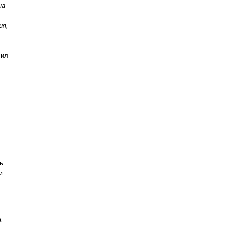
на
ия,
лил
ь
м
а