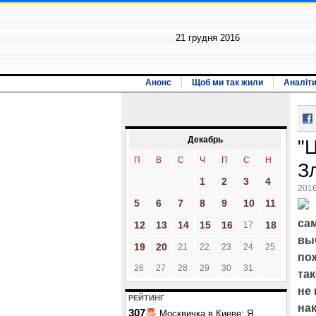
21 грудня 2016
Анонс
Щоб ми так жили
Аналіт
Декабрь
"
П
В
С
Ч
П
С
Н
З
1
2
3
4
2016
5
6
7
8
9
10
11
са
12
13
14
15
16
18
17
вы
19
20
21
22
23
24
25
пож
26
27
28
29
30
31
та
не 
РЕЙТИНГ
на
307
Москвичка в Киеве: Я