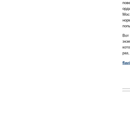
пове
орд
Мос
нор
поп
Вот 
экз
кот
раз,
flav