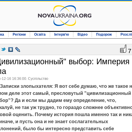
ика
Регіони
Освіта
Інтерв‘ю
Відео
Подорож
Розсл
7
Цивилизационный" выбор: Империя
ла
-12-16 16:36:00. Суспільство
Записки злопыхателя: Я вот себе думаю, что же такое 
мом деле этот самый, пресловутый "цивилизационный
бор"? Да и если мы дадим ему определение, что,
алуй, не так уж трудно, то гораздо сложнее объективн
ковой оценить. Почему история пошла именно так и ник
иначе, и пусть она и не знает сослагательных
клонений, было бы интересно представить себе