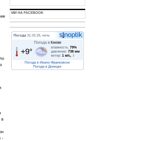
МИ НА FACEBOOK
лее
Погода
31.03.26, ночь
Погода в
Киеве
влажность:
79%
+9°
давление:
738 мм
ветер:
1 м/с,
ало
Погода в Ивано-Франковске
о
Погода в Донецке
я
в
 в
он
 -