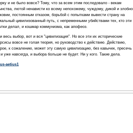
рку и не было вовсе? Тому, что за всем этим последовало - векам
ынства, лютой ненависти ко всему непохожему, чуждому, дикой и злобно
ковии, постоянным отказом, борьбой с попытками вывести страну на
мальный цивилизованный путь, с непременными убийствами тех, кто эти
ытки делал, и кошмар коммунизма, как апофеоз.
и весь выбор, вот и вся "цивилизация". Но все эти их исторические
ерсисы вовсе не голая теория, но руководство к действию. Действию,
орое, к сожалению, может эту самую цивилизацию, без кавычек, пресечь 
 и уже навсегда, и выбора больше не будет. Ни у кого. Такие дела.
ius-aetius1