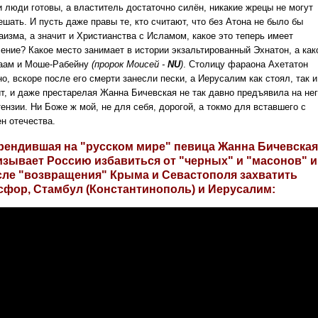
и люди готовы, а властитель достаточно силён, никакие жрецы не могут
шать. И пусть даже правы те, кто считают, что без Атона не было бы
аизма, а значит и Христианства с Исламом, какое это теперь имеет
чение? Какое место занимает в истории экзальтированный Эхнатон, а как
аам и Моше-Рабейну
(пророк Моисей -
NU
)
. Столицу фараона Ахетатон
о, вскоре после его смерти занесли пески, а Иерусалим как стоял, так и
ит, и даже престарелая Жанна Бичевская не так давно предъявила на не
ензии. Ни Боже ж мой, не для себя, дорогой, а токмо для вставшего с
н отечества.
рендившая на "русском мире" певица Жанна Бичевская
изывает Россию избавиться от "черных" и "масонов" и
сле "возвращения" Крыма и Севастополя захватить
сфор, Стамбул (Константинополь) и Иерусалим: