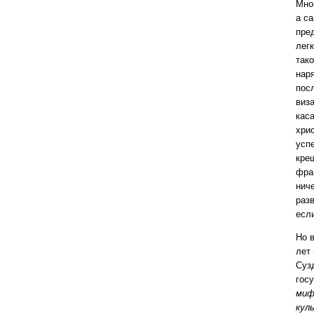
Мно
а с
пре
лег
тако
нар
пос
виз
кас
хри
усп
кре
фра
нич
разв
есл
Но 
лет
Суз
гос
миф
кул