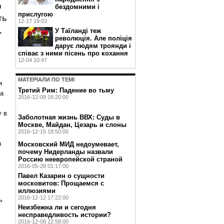
р
бездомними і
прислугою
ть
12-17 19:03
,
У Таїланді теж
революція. Але поліція
дарує людям троянди і
співає з ними пісень про кохання
12-04 10:47
МАТЕРIАЛИ ПО ТЕМI
и
Третий Рим: Падение во тьму
ра
2016-12-09 16:20:00
у в
Заболотная жизнь ВВХ: Суды в
Москве, Майдан, Цезарь и слоны
2016-12-15 18:50:00
а
Московский МИД недоумевает,
почему Нидерланды назвали
Россию неевропейской страной
2016-05-28 01:17:00
Павел Казарин о сущности
московитов: Прощаемся с
иллюзиями
2016-12-12 17:22:00
ь
Неизбежна ли и сегодня
несправедливость истории?
2016-12-08 22:58:00