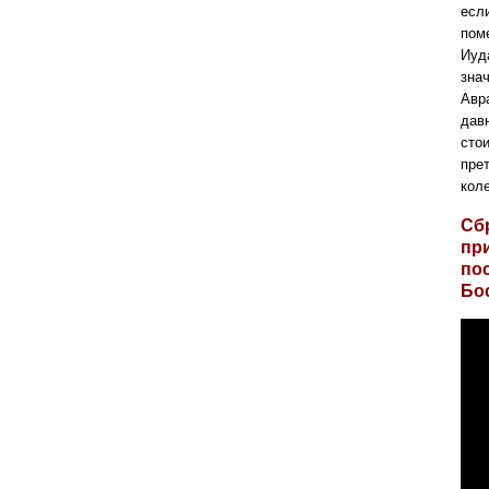
есл
поме
Иуд
зна
Авр
давн
сто
прет
коле
Сб
пр
по
Бо