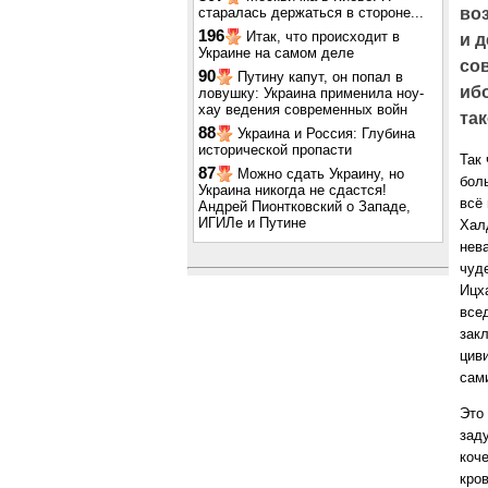
старалась держаться в стороне...
во
196
Итак, что происходит в
и д
Украине на самом деле
со
90
Путину капут, он попал в
иб
ловушку: Украина применила ноу-
хау ведения современных войн
та
88
Украина и Россия: Глубина
исторической пропасти
Так 
87
Можно сдать Украину, но
бол
Украина никогда не сдастся!
всё 
Андрей Пионтковский о Западе,
ИГИЛе и Путине
Хал
нев
чуд
Ицх
все
зак
цив
сами
Это
зад
коч
кро