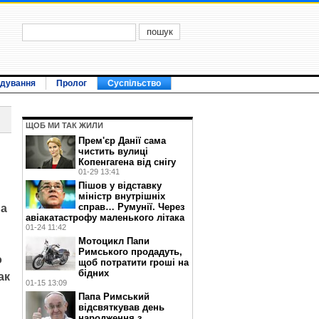
ідування
Пролог
Суспільство
ЩОБ МИ ТАК ЖИЛИ
Прем'єр Данії сама
чистить вулиці
Копенгагена від снігу
01-29 13:41
Пішов у відставку
міністр внутрішніх
справ… Румунії. Через
на
авіакатастрофу маленького літака
01-24 11:42
Мотоцикл Папи
Римського продадуть,
о
щоб потратити гроші на
бідних
ак
01-15 13:09
Папа Римський
відсвяткував день
народження з