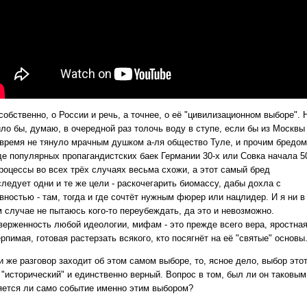
собственно, о России и речь, а точнее, о её "цивилизационном выборе". 
ило бы, думаю, в очередной раз толочь воду в ступе, если бы из Москвы
 время не тянуло мрачным душком а-ля общество Туле, и прочим бредом
де популярных пропагандистских баек Германии 30-х или Совка начала 5
Процессы во всех трёх случаях весьма схожи, а этот самый бред
следует одни и те же цели - раскочегарить биомассу, дабы дохла с
вностью - там, тогда и где сочтёт нужным фюрер или нацлидер. И я ни в
м случае не пытаюсь кого-то переубеждать, да это и невозможно.
верженность любой идеологии, мифам - это прежде всего вера, яростная
рпимая, готовая растерзать всякого, кто посягнёт на её "святые" основы
и же разговор заходит об этом самом выборе, то, ясное дело, выбор это
 "исторический" и единственно верный. Вопрос в том, был ли он таковым
яется ли само событие именно этим выбором?