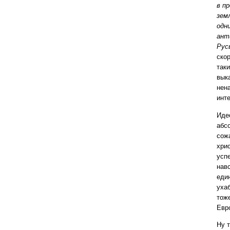
в п
зем
одн
ант
Рус
ско
так
вык
нен
инт
Иде
абсо
сож
хри
усп
навс
еди
ухаб
тож
Евр
Ну т