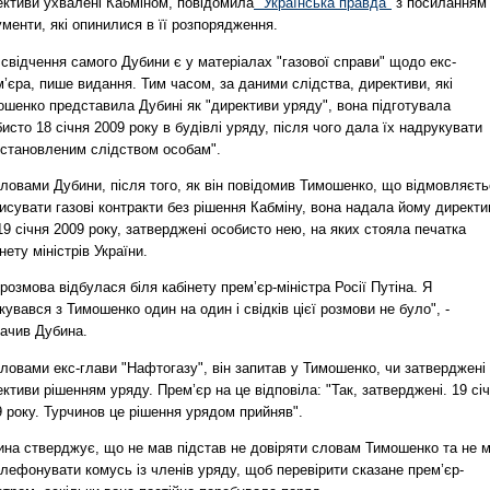
ективи ухвалені Кабміном, повідомила
"Українська правда"
з посиланням
менти, які опинилися в її розпорядження.
 свідчення самого Дубини є у матеріалах "газової справи" щодо екс-
’єра, пише видання. Тим часом, за даними слідства, директиви, які
ошенко представила Дубині як "директиви уряду", вона підготувала
исто 18 січня 2009 року в будівлі уряду, після чого дала їх надрукувати
встановленим слідством особам".
ловами Дубини, після того, як він повідомив Тимошенко, що відмовляєт
исувати газові контракти без рішення Кабміну, вона надала йому директи
19 січня 2009 року, затверджені особисто нею, на яких стояла печатка
нету міністрів України.
розмова відбулася біля кабінету прем’єр-міністра Росії Путіна. Я
кувався з Тимошенко один на один і свідків цієї розмови не було", -
начив Дубина.
ловами екс-глави "Нафтогазу", він запитав у Тимошенко, чи затверджені
ктиви рішенням уряду. Прем’єр на це відповіла: "Так, затверджені. 19 сі
 року. Турчинов це рішення урядом прийняв".
ина стверджує, що не мав підстав не довіряти словам Тимошенко та не м
лефонувати комусь із членів уряду, щоб перевірити сказане прем’єр-