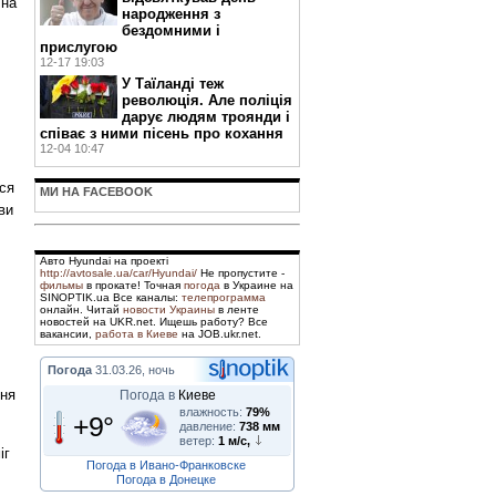
 на
народження з
бездомними і
прислугою
12-17 19:03
У Таїланді теж
революція. Але поліція
дарує людям троянди і
співає з ними пісень про кохання
12-04 10:47
ься
МИ НА FACEBOOK
ви
Авто Hyundai на проекті
http://avtosale.ua/car/Hyundai/
Не пропустите -
фильмы
в прокате! Точная
погода
в Украине на
SINOPTIK.ua Все каналы:
телепрограмма
онлайн. Читай
новости Украины
в ленте
новостей на UKR.net. Ищешь работу? Все
вакансии,
работа в Киеве
на JOB.ukr.net.
Погода
31.03.26, ночь
чня
Погода в
Киеве
влажность:
79%
+9°
давление:
738 мм
ветер:
1 м/с,
іг
Погода в Ивано-Франковске
Погода в Донецке