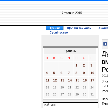
17 травня 2015
Тренінг
Щоб ми так жили
Аналіт
Суспільство
Травень
Д
П
В
С
Ч
П
С
Н
вм
1
2
3
Р
4
5
6
7
8
9
10
2011
11
12
13
14
15
16
17
Зі с
що 
18
19
20
21
22
23
24
Росі
25
26
27
28
29
30
31
Пере
Тим
РЕЙТИНГ