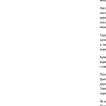
міні
Нага
наг
дире
поса
мене
Тоді
зат
а та
моро
Крім
відм
став
Пізн
факт
дано
Тимо
пере
Як в