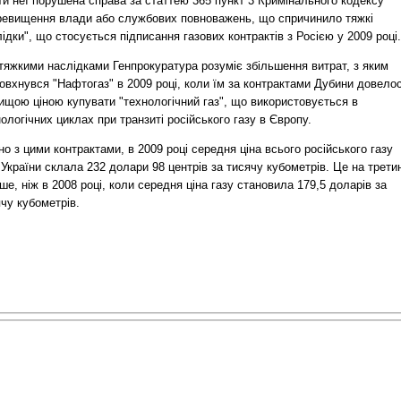
и неї порушена справа за статтею 365 пункт 3 Кримінального кодексу
ревищення влади або службових повноважень, що спричинило тяжкі
ідки", що стосується підписання газових контрактів з Росією у 2009 році.
тяжкими наслідками Генпрокуратура розуміє збільшення витрат, з яким
овхнувся "Нафтогаз" в 2009 році, коли їм за контрактами Дубини довело
ищою ціною купувати "технологічний газ", що використовується в
ологічних циклах при транзиті російського газу в Європу.
но з цими контрактами, в 2009 році середня ціна всього російського газу
України склала 232 долари 98 центрів за тисячу кубометрів. Це на трети
ше, ніж в 2008 році, коли середня ціна газу становила 179,5 доларів за
чу кубометрів.