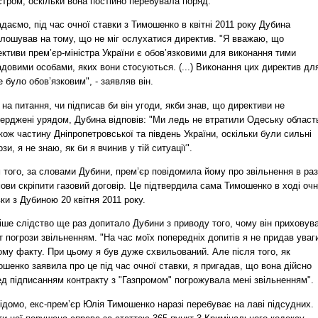
стром, оскільки вона постійно перебувала поряд.
даємо, під час очної ставки з Тимошенко в квітні 2011 року Дубина
олошував на тому, що не міг ослухатися директив. "Я вважаю, що
ктиви прем’єр-міністра України є обов’язковими для виконання тими
довими особами, яких вони стосуються. (...) Виконання цих директив дл
 було обов’язковим", - заявляв він.
 на питання, чи підписав би він угоди, якби знав, що директиви не
верджені урядом, Дубина відповів: "Ми ледь не втратили Одеську област
кож частину Дніпропетровської та південь України, оскільки були сильні
зи, я не знаю, як би я вчинив у тій ситуації".
 того, за словами Дубини, прем’єр повідомила йому про звільнення в раз
ови скріпити газовий договір. Це підтвердила сама Тимошенко в ході очн
ки з Дубиною 20 квітня 2011 року.
іше слідство ще раз допитало Дубини з приводу того, чому він приховув
 погрози звільненням. "На час моїх попередніх допитів я не придав уваг
му факту. При цьому я був дуже схвильований. Але після того, як
шенко заявила про це під час очної ставки, я пригадав, що вона дійсно
д підписанням контракту з "Газпромом" погрожувала мені звільненням".
ідомо, екс-прем’єр Юлія Тимошенко наразі перебуває на лаві підсудних.