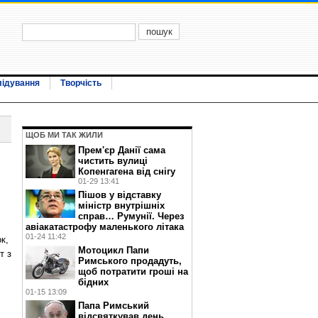
лідування
Творчість
ЩОБ МИ ТАК ЖИЛИ
Прем'єр Данії сама
чистить вулиці
Копенгагена від снігу
01-29 13:41
Пішов у відставку
міністр внутрішніх
справ… Румунії. Через
авіакатастрофу маленького літака
01-24 11:42
к,
Мотоцикл Папи
т з
Римського продадуть,
щоб потратити гроші на
бідних
01-15 13:09
Папа Римський
відсвяткував день