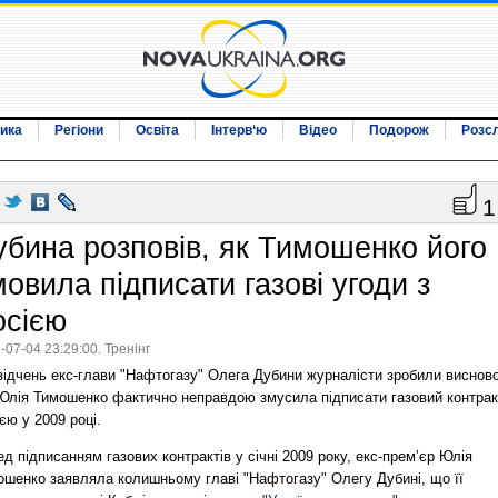
ика
Регіони
Освіта
Інтерв‘ю
Відео
Подорож
Розс
1
убина розповів, як Тимошенко його
овила підписати газові угоди з
осією
-07-04 23:29:00. Тренінг
відчень екс-глави "Нафтогазу" Олега Дубини журналісти зробили висново
Юлія Тимошенко фактично неправдою змусила підписати газовий контрак
єю у 2009 році.
д підписанням газових контрактів у січні 2009 року, екс-прем’єр Юлія
ошенко заявляла колишньому главі "Нафтогазу" Олегу Дубині, що її