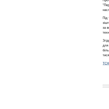
Прот
"Пе
насл
Під 
зішт
за в
техн
Згід
для 
біль
тися
ТСН