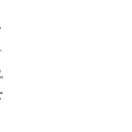
я
ь,
і
ої
ав
и