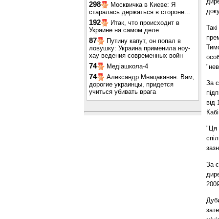
дир
298
Москвичка в Киеве: Я
доку
старалась держаться в стороне...
192
Итак, что происходит в
Такі
Украине на самом деле
прем
87
Путину капут, он попал в
Тим
ловушку: Украина применила ноу-
хау ведения современных войн
особ
74
Медіашкола-4
"не
74
Александр Мнацаканян: Вам,
За с
дорогие украинцы, придется
учиться убивать врага
підп
від 
Кабі
"Ця 
спіл
заз
За с
дире
2009
Дуб
зате