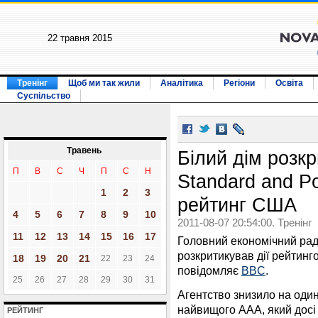
22 травня 2015
Тренінг
Щоб ми так жили
Аналітика
Регіони
Освіта
Суспільство
Травень
Білий дім розк
П
В
С
Ч
П
С
Н
Standard and P
1
2
3
рейтинг США
4
5
6
7
8
9
10
2011-08-07 20:54:00. Тренінг
11
12
13
14
15
16
17
Головний економічний рад
розкритикував дії рейтинг
18
19
20
21
22
23
24
повідомляє
BBC
.
25
26
27
28
29
30
31
Агентство знизило на один
найвищого ААА, який досі 
РЕЙТИНГ