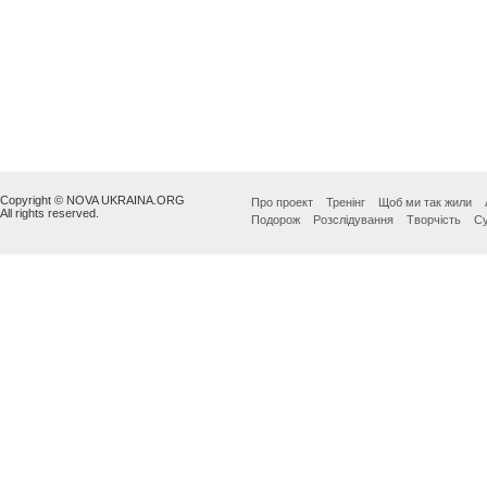
Copyright © NOVA UKRAINA.ORG
Про проект
Тренінг
Щоб ми так жили
All rights reserved.
Подорож
Розслідування
Творчість
Су