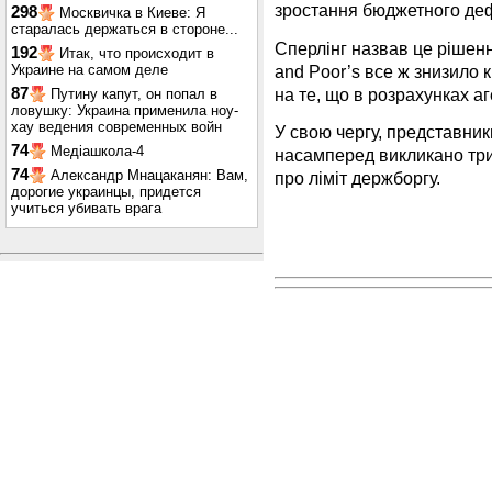
зростання бюджетного деф
298
Москвичка в Киеве: Я
старалась держаться в стороне...
Сперлінг назвав це рішенн
192
Итак, что происходит в
and Poor’s все ж знизило
Украине на самом деле
на те, що в розрахунках а
87
Путину капут, он попал в
ловушку: Украина применила ноу-
хау ведения современных войн
У свою чергу, представни
74
Медіашкола-4
насамперед викликано тр
74
Александр Мнацаканян: Вам,
про ліміт держборгу.
дорогие украинцы, придется
учиться убивать врага