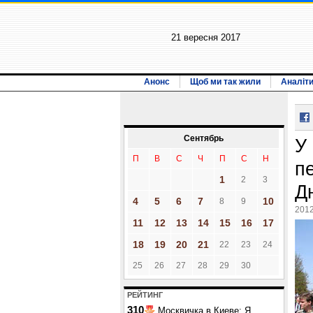
21 вересня 2017
Анонс
Щоб ми так жили
Аналіт
Сентябрь
У 
П
В
С
Ч
П
С
Н
п
1
2
3
Д
4
5
6
7
10
8
9
2012
11
12
13
14
15
16
17
18
19
20
21
22
23
24
25
26
27
28
29
30
РЕЙТИНГ
310
Москвичка в Киеве: Я