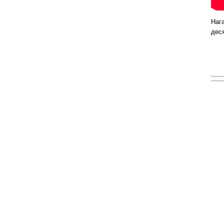
Нага
дес