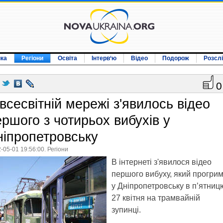
ика
Регіони
Освіта
Інтерв‘ю
Відео
Подорож
Розсл
0
всесвітній мережі з'явилось відео
ершого з чотирьох вибухів у
ніпропетровську
-05-01 19:56:00. Регіони
В інтернеті з'явилося відео
першого вибуху, який прогрим
у Дніпропетровську в п’ятниц
27 квітня на трамвайній
зупинці.