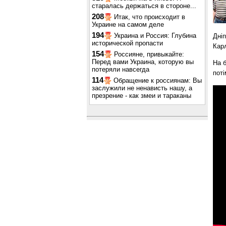
старалась держаться в стороне...
208
Итак, что происходит в
Украине на самом деле
194
Украина и Россия: Глубина
Дніп
исторической пропасти
Кар
154
Россияне, привыкайте:
Перед вами Украина, которую вы
На б
потеряли навсегда
поті
114
Обращение к россиянам: Вы
заслужили не ненависть нашу, а
презрение - как змеи и тараканы