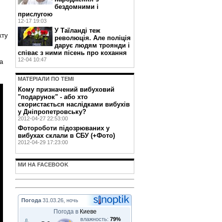
бездомними і
прислугою
12-17 19:03
У Таїланді теж
кту
революція. Але поліція
дарує людям троянди і
співає з ними пісень про кохання
12-04 10:47
а
МАТЕРIАЛИ ПО ТЕМI
Кому призначений вибуховий
"подарунок" - або хто
скористається наслідками вибухів
у Дніпропетровську?
2012-04-27 22:53:00
Фотороботи підозрюваних у
вибухах склали в СБУ (+Фото)
2012-04-29 17:23:00
МИ НА FACEBOOK
Погода
31.03.26, ночь
Погода в
Киеве
влажность:
79%