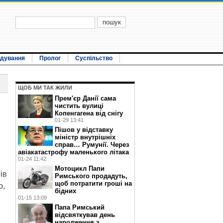
ідування
Пролог
Суспільство
ЩОБ МИ ТАК ЖИЛИ
Прем'єр Данії сама
чистить вулиці
Копенгагена від снігу
01-29 13:41
Пішов у відставку
міністр внутрішніх
справ… Румунії. Через
авіакатастрофу маленького літака
01-24 11:42
Мотоцикл Папи
ів
Римського продадуть,
щоб потратити гроші на
ю,
бідних
01-15 13:09
Папа Римський
відсвяткував день
народження з