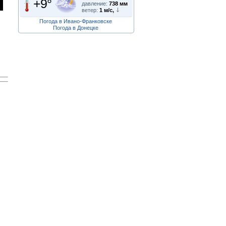
+9°
давление:
738 мм
ветер:
1 м/с,
Погода в Ивано-Франковске
Погода в Донецке