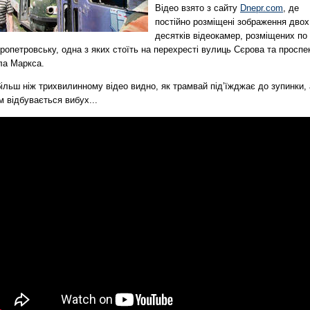
Відео взято з сайту
Dnepr.com
, де
постійно розміщені зображення двох
десятків відеокамер, розміщених по
ропетровську, одна з яких стоїть на перехресті вулиць Сєрова та проспе
ла Маркса.
ільш ніж трихвилинному відео видно, як трамвай під’їжджає до зупинки, 
м відбувається вибух...