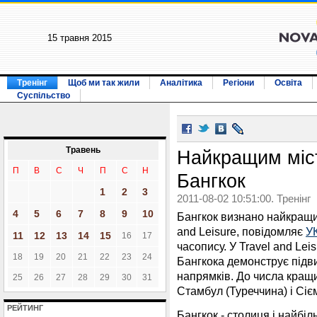
15 травня 2015
Тренінг
Щоб ми так жили
Аналітика
Регіони
Освіта
Суспільство
Травень
Найкращим міст
П
В
С
Ч
П
С
Н
Бангкок
1
2
3
2011-08-02 10:51:00. Тренінг
4
5
6
7
8
9
10
Бангкок визнано найкращим
and Leisure, повідомляє
У
11
12
13
14
15
16
17
часопису. У Travel and Le
18
19
20
21
22
23
24
Бангкока демонструє підви
напрямків. До числа кращи
25
26
27
28
29
30
31
Стамбул (Туреччина) і Сіє
РЕЙТИНГ
Бангкок - столиця і найбі