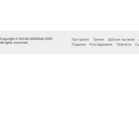
Copyright © NOVA UKRAINA.ORG
Про проект
Тренінг
Щоб ми так жили
All rights reserved.
Подорож
Розслідування
Творчість
Су