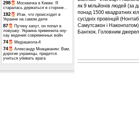
298
Москвичка в Киеве: Я
як 9 мільйонів людей (за 
старалась держаться в стороне...
понад 1500 квадратних кіл
192
Итак, что происходит в
сусідніх провінцій (Нонта
Украине на самом деле
Самутсакон і Наконпатом
87
Путину капут, он попал в
ловушку: Украина применила ноу-
Бангкок. Головним джерело
хау ведения современных войн
74
Медіашкола-4
74
Александр Мнацаканян: Вам,
дорогие украинцы, придется
учиться убивать врага