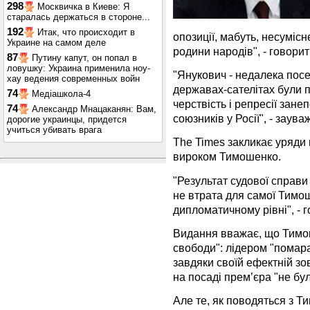
298
Москвичка в Киеве: Я
старалась держаться в стороне...
192
Итак, что происходит в
опозиції, мабуть, несуміс
Украине на самом деле
родини народів", - говорить
87
Путину капут, он попал в
ловушку: Украина применила ноу-
"Янукович - недалека посер
хау ведения современных войн
державах-сателітах були п
74
Медіашкола-4
черствість і репресії зане
74
Александр Мнацаканян: Вам,
союзників у Росії", - заув
дорогие украинцы, придется
учиться убивать врага
The Times закликає уряди 
вироком Тимошенко.
"Результат судової справ
не втрата для самої Тимош
дипломатичному рівні", - г
Видання вважає, що Тимо
свободи": лідером "помара
завдяки своїй ефектній зов
на посаді прем’єра "не бу
Але те, як поводяться з 