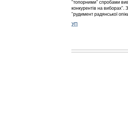
"топорними" спробами вив
конкурентів на виборах". 
"рудимент радянської опік
УП