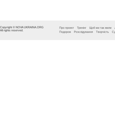
Copyright © NOVA UKRAINA.ORG
Про проект
Тренінг
Щоб ми так жили
All rights reserved.
Подорож
Розслідування
Творчість
Су