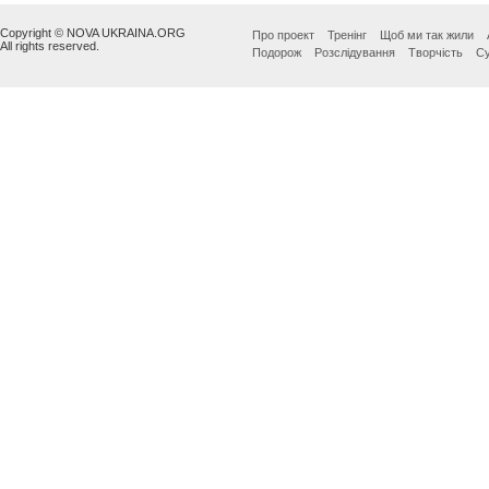
Copyright © NOVA UKRAINA.ORG
Про проект
Тренінг
Щоб ми так жили
All rights reserved.
Подорож
Розслідування
Творчість
Су