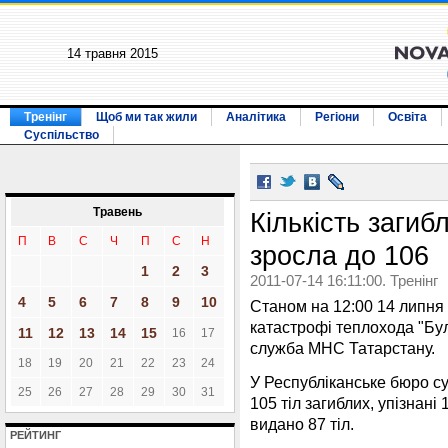
14 травня 2015
Тренінг
Щоб ми так жили
Аналітика
Регіони
Освіта
Суспільство
Травень
Кількість загибл
П
В
С
Ч
П
С
Н
зросла до 106
1
2
3
2011-07-14 16:11:00. Тренінг
4
5
6
7
8
9
10
Станом на 12:00 14 липня 
катастрофі теплохода "Бул
11
12
13
14
15
16
17
служба МНС Татарстану.
18
19
20
21
22
23
24
У Республіканське бюро с
25
26
27
28
29
30
31
105 тіл загиблих, упізнан
видано 87 тіл.
РЕЙТИНГ