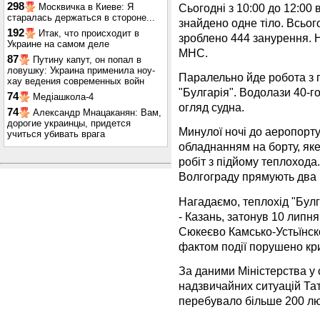
298
Сьогодні з 10:00 до 12:00
Москвичка в Киеве: Я
старалась держаться в стороне...
знайдено одне тіло. Всьог
192
Итак, что происходит в
зроблено 444 занурення. Н
Украине на самом деле
МНС.
87
Путину капут, он попал в
ловушку: Украина применила ноу-
Паралельно йде робота з 
хау ведения современных войн
"Булгарія". Водолази 40-г
74
Медіашкола-4
огляд судна.
74
Александр Мнацаканян: Вам,
дорогие украинцы, придется
Минулої ночі до аеропорту
учиться убивать врага
обладнанням на борту, як
робіт з підйому теплохода.
Волгограду прямують два 
Нагадаємо, теплохід "Бул
- Казань, затонув 10 липня
Сюкеєво Камсько-Устьїнск
фактом події порушено кр
За даними Міністерства у 
надзвичайних ситуацій Тат
перебувало більше 200 л