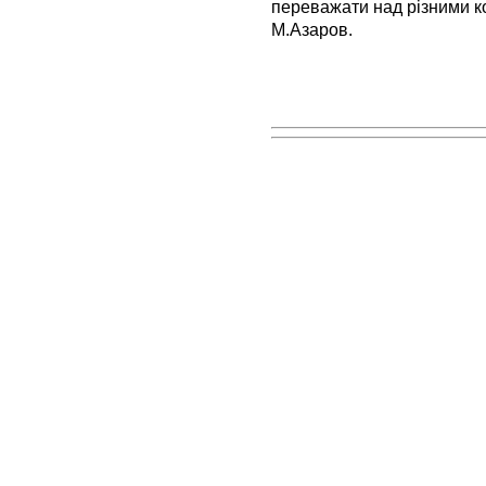
переважати над різними к
М.Азаров.