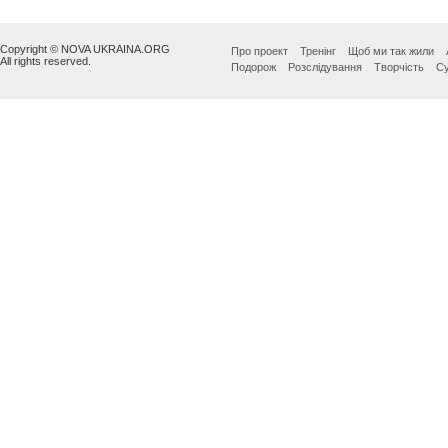
Copyright © NOVA UKRAINA.ORG
Про проект
Тренінг
Щоб ми так жили
All rights reserved.
Подорож
Розслідування
Творчість
Су