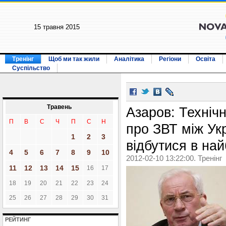
15 травня 2015
Тренінг
Щоб ми так жили
Аналітика
Регіони
Освіта
Суспільство
Травень
Азаров: Техніч
П
В
С
Ч
П
С
Н
про ЗВТ між Ук
1
2
3
відбутися в най
4
5
6
7
8
9
10
2012-02-10 13:22:00. Тренінг
11
12
13
14
15
16
17
18
19
20
21
22
23
24
25
26
27
28
29
30
31
РЕЙТИНГ