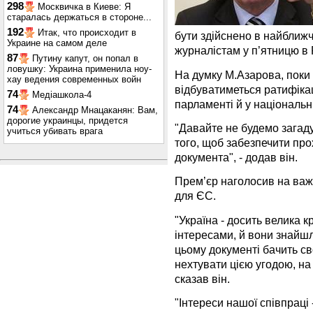
298
Москвичка в Киеве: Я
старалась держаться в стороне...
192
Итак, что происходит в
бути здійснено в найближчі 
Украине на самом деле
журналістам у п’ятницю в 
87
Путину капут, он попал в
ловушку: Украина применила ноу-
На думку М.Азарова, поки 
хау ведения современных войн
відбуватиметься ратифікац
74
Медіашкола-4
парламенті й у національ
74
Александр Мнацаканян: Вам,
дорогие украинцы, придется
"Давайте не будемо загаду
учиться убивать врага
того, щоб забезпечити пр
документа", - додав він.
Прем’єр наголосив на важл
для ЄС.
"Україна - досить велика к
інтересами, й вони знайшл
цьому документі бачить св
нехтувати цією угодою, на
сказав він.
"Інтереси нашої співпраці 