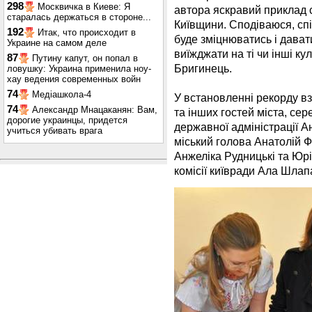
298
Москвичка в Киеве: Я
автора яскравий приклад с
старалась держаться в стороне...
Київщини. Сподіваюся, спі
192
Итак, что происходит в
буде зміцнюватись і дават
Украине на самом деле
виїжджати на ті чи інші ку
87
Путину капут, он попал в
Бригинець.
ловушку: Украина применила ноу-
хау ведения современных войн
74
Медіашкола-4
У встановленні рекорду вз
74
Александр Мнацаканян: Вам,
та інших гостей міста, сер
дорогие украинцы, придется
державної адміністрації 
учиться убивать врага
міський голова Анатолій Ф
Анжеліка Рудницькі та Юрі
комісії київради Ала Шлап