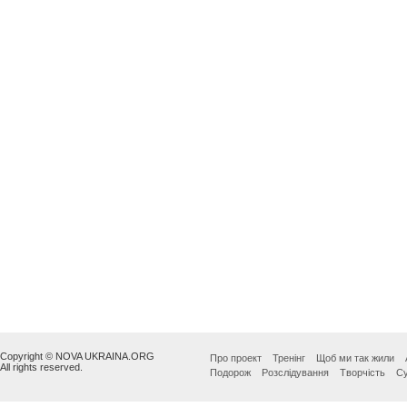
Copyright © NOVA UKRAINA.ORG
Про проект
Тренінг
Щоб ми так жили
All rights reserved.
Подорож
Розслідування
Творчість
Су