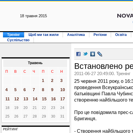
18 травня 2015
Тренінг
Щоб ми так жили
Аналітика
Регіони
Освіта
Суспільство
Травень
Встановлено ре
П
В
С
Ч
П
С
Н
2011-06-27 20:49:00. Тренінг
1
2
3
25 червня 2011 року, о 16:3
проведення Всеукраїнськ
4
5
6
7
8
9
10
батьківщині Павла Чубинс
11
12
13
14
15
16
17
створенню найбільшого те
18
19
20
21
22
23
24
Про це повідомила прес-с
25
26
27
28
29
30
31
Бригинця.
РЕЙТИНГ
- Створення найбільшого т