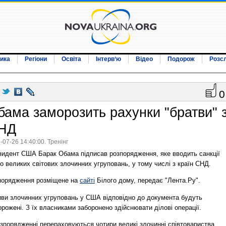
ика
Регіони
Освіта
Інтерв‘ю
Відео
Подорож
Розс
0
бама заморозить рахунки "братви" 
НД
-07-26 14:40:00. Тренінг
зидент США Барак Обама підписав розпорядження, яке вводить санкції
 великих світових злочинних угруповань, у тому числі з країн СНД.
порядження розміщене на
сайті
Білого дому, передає "Лента.Ру".
иви злочинних угруповань у США відповідно до документа будуть
рожені. З їх власниками заборонено здійснювати ділові операції.
зпорядженні перераховуються чотири великі злочинні співтовариства,