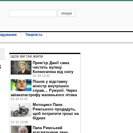
лідування
Творчість
ЩОБ МИ ТАК ЖИЛИ
Прем'єр Данії сама
з
чистить вулиці
Копенгагена від снігу
01-29 13:41
Пішов у відставку
міністр внутрішніх
справ… Румунії. Через
авіакатастрофу маленького літака
01-24 11:42
Мотоцикл Папи
Римського продадуть,
щоб потратити гроші на
бідних
01-15 13:09
Папа Римський
відсвяткував день