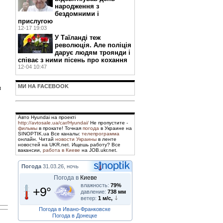
народження з
бездомними і
прислугою
12-17 19:03
У Таїланді теж
революція. Але поліція
дарує людям троянди і
співає з ними пісень про кохання
12-04 10:47
МИ НА FACEBOOK
з
Авто Hyundai на проекті
http://avtosale.ua/car/Hyundai/
Не пропустите -
фильмы
в прокате! Точная
погода
в Украине на
SINOPTIK.ua Все каналы:
телепрограмма
онлайн. Читай
новости Украины
в ленте
новостей на UKR.net. Ищешь работу? Все
вакансии,
работа в Киеве
на JOB.ukr.net.
Погода
31.03.26, ночь
Погода в
Киеве
влажность:
79%
+9°
давление:
738 мм
ветер:
1 м/с,
Погода в Ивано-Франковске
Погода в Донецке