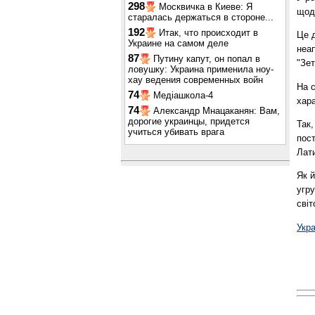
298
Москвичка в Киеве: Я
щодо
старалась держаться в стороне...
192
Итак, что происходит в
Це д
Украине на самом деле
неап
87
Путину капут, он попал в
"Зет
ловушку: Украина применила ноу-
хау ведения современных войн
На 
74
Медіашкола-4
хар
74
Александр Мнацаканян: Вам,
дорогие украинцы, придется
Так,
учиться убивать врага
пост
Лат
Як 
угру
світ
Укр