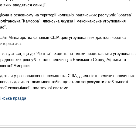
 яких вводяться санкції.
іюча в основному на території колишніх радянських республік "братва",
олітанська "Каморра", японська якудза і мексиканське угруповання
ас".
сайті Міністерства фінансів США цим угрупованням дається коротка
актеристика.
 вказується, що до "братви" входять не тільки представники угруповань 
радянських республік, але і злочинці з Близького Сходу, Африки та
инської Америки.
йдеться у розпорядженні президента США, діяльність великих злочинних
повань досягла таких масштабів, що стала загрожувати стабільності
ової економічної і політичної системи.
аїнська правда