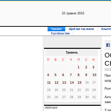
15 травня 2015
Тренінг
Щоб ми так жили
Аналіт
Суспільство
Травень
О
П
В
С
Ч
П
С
Н
С
1
2
3
2011
4
5
6
7
8
9
10
Пре
щодо
11
12
13
14
15
16
17
Роз
18
19
20
21
22
23
24
Акт
25
26
27
28
29
30
31
замо
РЕЙТИНГ
У ро