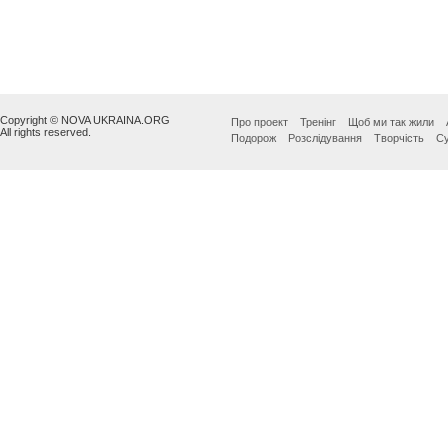
Copyright © NOVA UKRAINA.ORG
Про проект
Тренінг
Щоб ми так жили
All rights reserved.
Подорож
Розслідування
Творчість
Су