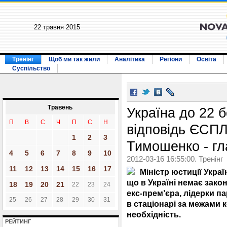
22 травня 2015
Тренінг
Щоб ми так жили
Аналітика
Регіони
Освіта
Суспільство
Травень
Україна до 22 
П
В
С
Ч
П
С
Н
відповідь ЄСПЛ
1
2
3
Тимошенко - гл
4
5
6
7
8
9
10
2012-03-16 16:55:00. Тренінг
11
12
13
14
15
16
17
Міністр юстиції Укра
що в Україні немає зако
18
19
20
21
22
23
24
екс-прем’єра, лідерки п
25
26
27
28
29
30
31
в стаціонарі за межами к
необхідність.
РЕЙТИНГ