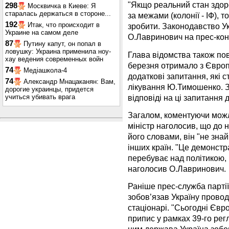
"Якщо реальний стан здоро
298
Москвичка в Киеве: Я
старалась держаться в стороне...
за межами (колонії - ІФ), 
192
Итак, что происходит в
зробити. Законодавство Ук
Украине на самом деле
О.Лавринович на прес-конф
87
Путину капут, он попал в
ловушку: Украина применила ноу-
Глава відомства також пов
хау ведения современных войн
березня отримало з Європ
74
Медіашкола-4
додаткові запитання, які 
74
Александр Мнацаканян: Вам,
лікування Ю.Тимошенко. З
дорогие украинцы, придется
відповіді на ці запитання 
учиться убивать врага
Загалом, коментуючи мож
міністр наголосив, що до н
його словами, він "не зна
інших країн. "Це демонстр
перебуває над політикою,
наголосив О.Лавринович.
Раніше прес-служба парті
зобов’язав Україну прово
стаціонарі. "Сьогодні Євр
припис у рамках 39-го рег