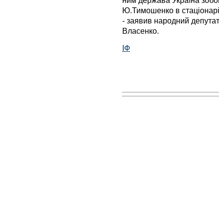
ним держава Україна зобо
Ю.Тимошенко в стаціонарі
- заявив народний депута
Власенко.
ІФ