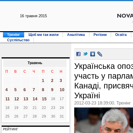
16 травня 2015
Тренінг
Щоб ми так жили
Аналітика
Регіони
Освіта
Суспільство
Травень
Українська опо
П
В
С
Ч
П
С
Н
участь у парла
1
2
3
Канаді, присвя
4
5
6
7
8
9
10
Україні
11
12
13
14
15
16
17
2012-03-23 18:39:00. Тренінг
18
19
20
21
22
23
24
25
26
27
28
29
30
31
РЕЙТИНГ