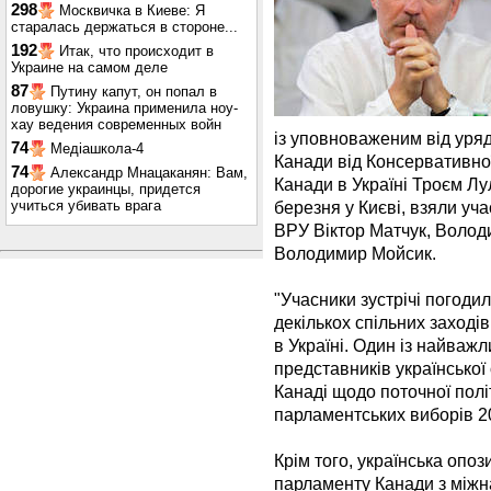
298
Москвичка в Киеве: Я
старалась держаться в стороне...
192
Итак, что происходит в
Украине на самом деле
87
Путину капут, он попал в
ловушку: Украина применила ноу-
хау ведения современных войн
із уповноваженим від уря
74
Медіашкола-4
Канади від Консервативно
74
Александр Мнацаканян: Вам,
Канади в Україні Троєм Лу
дорогие украинцы, придется
учиться убивать врага
березня у Києві, взяли уч
ВРУ Віктор Матчук, Володи
Володимир Мойсик.
"Учасники зустрічі погоди
декількох спільних заході
в Україні. Один із найважл
представників української
Канаді щодо поточної політ
парламентських виборів 20
Крім того, українська опоз
парламенту Канади з міжн