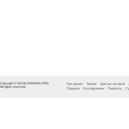
Copyright © NOVA UKRAINA.ORG
Про проект
Тренінг
Щоб ми так жили
All rights reserved.
Подорож
Розслідування
Творчість
Су