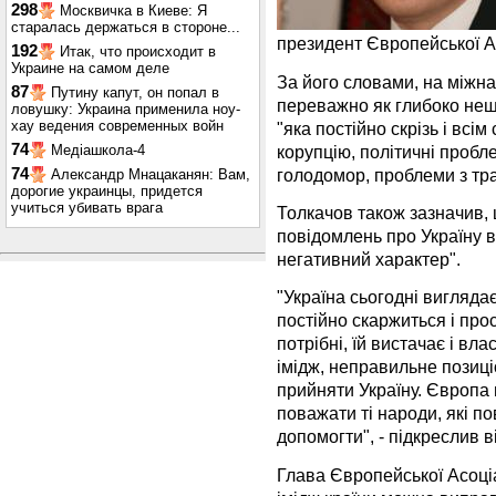
298
Москвичка в Киеве: Я
старалась держаться в стороне...
президент Європейської Ас
192
Итак, что происходит в
Украине на самом деле
За його словами, на міжна
87
Путину капут, он попал в
переважно як глибоко не
ловушку: Украина применила ноу-
хау ведения современных войн
"яка постійно скрізь і всі
74
корупцію, політичні пробл
Медіашкола-4
голодомор, проблеми з тр
74
Александр Мнацаканян: Вам,
дорогие украинцы, придется
учиться убивать врага
Толкачов також зазначив,
повідомлень про Україну в
негативний характер".
"Україна сьогодні виглядає
постійно скаржиться і прос
потрібні, їй вистачає і в
імідж, неправильне позиц
прийняти Україну. Європа
поважати ті народи, які по
допомогти", - підкреслив в
Глава Європейської Асоціа