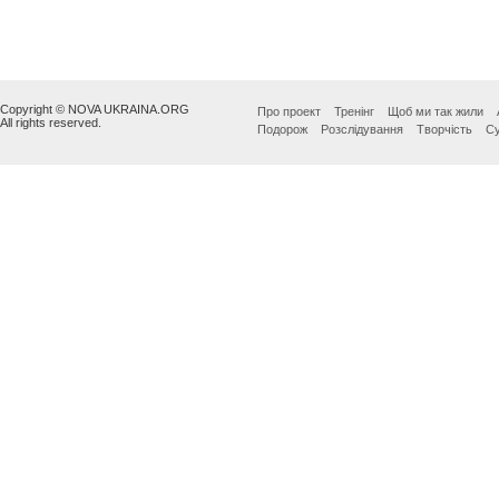
Copyright © NOVA UKRAINA.ORG
Про проект
Тренінг
Щоб ми так жили
All rights reserved.
Подорож
Розслідування
Творчість
Су