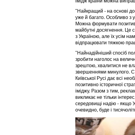
імідж країни можна випра
"Найкращий - на основі дос
уже й багато. Особливо з у
Можна формувати позитив
майбутні досягнення. Це с
з Україною, але їх усім на
відпрацювати тяжкою праце
"Найнадійніший спосіб пол
зробити наголос на велично
зрештою, хвалитися не вл
звершеннями минулого. Сп
Київської Русі дає всі нео
позитивно історичної стр
іміджу. Разом з тим, рекл
викликає не тільки інтере
середовищі надію - якщо У
очевидно, буде і тисячоліт