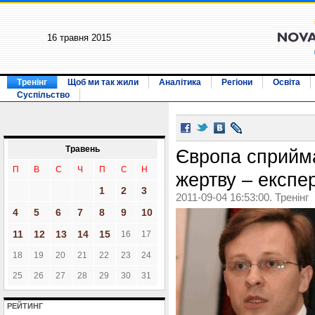
16 травня 2015
Тренінг
Щоб ми так жили
Аналітика
Регіони
Освіта
Суспільство
Травень
Європа сприймає
П
В
С
Ч
П
С
Н
жертву – експе
1
2
3
2011-09-04 16:53:00. Тренінг
4
5
6
7
8
9
10
11
12
13
14
15
16
17
18
19
20
21
22
23
24
25
26
27
28
29
30
31
РЕЙТИНГ