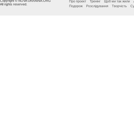
Copyright © NOVA UKRAINA.ORG
Про проект
Тренінг
Щоб ми так жили
All rights reserved.
Подорож
Розслідування
Творчість
Су