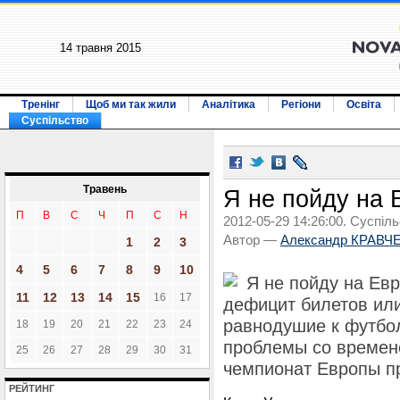
14 травня 2015
Тренінг
Щоб ми так жили
Аналітика
Регіони
Освіта
Суспільство
Травень
Я не пойду на Е
П
В
С
Ч
П
С
Н
2012-05-29 14:26:00. Суспіль
Автор —
Александр КРАВЧ
1
2
3
4
5
6
7
8
9
10
Я не пойду на Ев
11
12
13
14
15
16
17
дефицит билетов или
равнодушие к футбол
18
19
20
21
22
23
24
проблемы со времене
25
26
27
28
29
30
31
чемпионат Европы п
РЕЙТИНГ