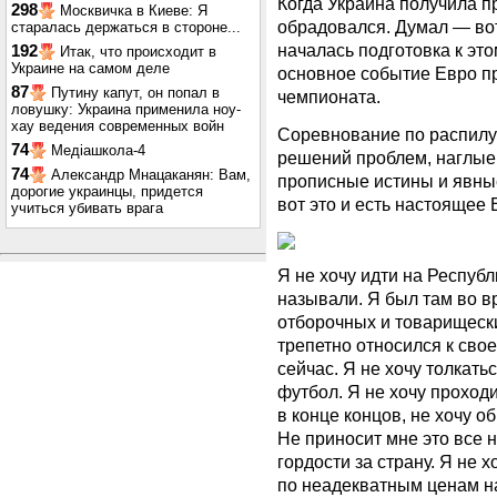
Когда Украина получила п
298
Москвичка в Киеве: Я
обрадовался. Думал — вот
старалась держаться в стороне...
началась подготовка к это
192
Итак, что происходит в
Украине на самом деле
основное событие Евро п
87
Путину капут, он попал в
чемпионата.
ловушку: Украина применила ноу-
хау ведения современных войн
Соревнование по распилу
74
Медіашкола-4
решений проблем, наглы
74
Александр Мнацаканян: Вам,
прописные истины и явные
дорогие украинцы, придется
вот это и есть настоящее
учиться убивать врага
Я не хочу идти на Республ
называли. Я был там во в
отборочных и товарищеских
трепетно относился к свое
сейчас. Я не хочу толкат
футбол. Я не хочу проход
в конце концов, не хочу 
Не приносит мне это все н
гордости за страну. Я не 
по неадекватным ценам на