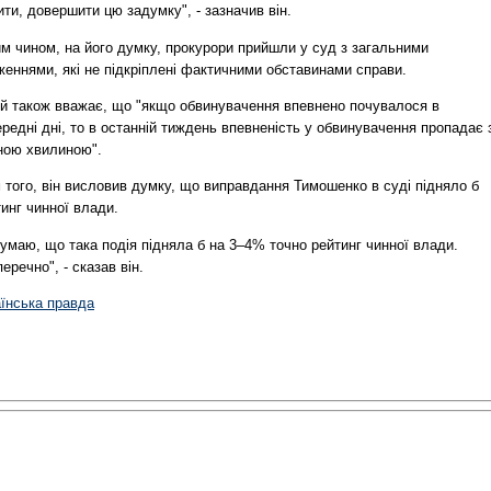
ти, довершити цю задумку", - зазначив він.
им чином, на його думку, прокурори прийшли у суд з загальними
женнями, які не підкріплені фактичними обставинами справи.
ий також вважає, що "якщо обвинувачення впевнено почувалося в
редні дні, то в останній тиждень впевненість у обвинувачення пропадає 
ною хвилиною".
 того, він висловив думку, що виправдання Тимошенко в суді підняло б
инг чинної влади.
умаю, що така подія підняла б на 3–4% точно рейтинг чинної влади.
еречно", - сказав він.
аїнська правда