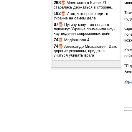
298
Москвичка в Киеве: Я
мови
старалась держаться в стороне...
Так
192
Итак, что происходит в
Украине на самом деле
суд
87
Путину капут, он попал в
Сір
ловушку: Украина применила ноу-
хау ведения современных войн
попе
74
Медіашкола-4
кож
74
Александр Мнацаканян: Вам,
Крім
дорогие украинцы, придется
учиться убивать врага
рейт
"Я д
Безп
Укр