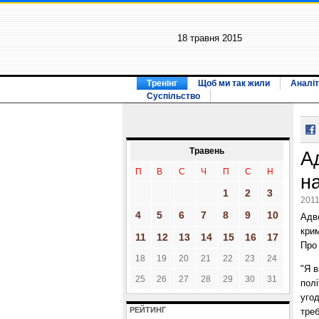
18 травня 2015
Тренінг
Щоб ми так жили
Аналіт
Суспільство
Травень
А
П
В
С
Ч
П
С
Н
на
1
2
3
2011
4
5
6
7
8
9
10
Адв
крим
11
12
13
14
15
16
17
Про 
18
19
20
21
22
23
24
"Я в
25
26
27
28
29
30
31
полі
уго
РЕЙТИНГ
треб