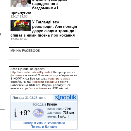
народження з
бездомними і
прислугою
12-17 19:03
У Таїланді теж
революція. Але поліція
дарує людям троянди і
з
співає з ними пісень про кохання
12-04 10:47
МИ НА FACEBOOK
Авто Hyundai на проекті
http://avtosale.ua/car/Hyundai/
Не пропустите -
фильмы
в прокате! Точная
погода
в Украине на
SINOPTIK.ua Все каналы:
телепрограмма
онлайн. Читай
новости Украины
в ленте
новостей на UKR.net. Ищешь работу? Все
вакансии,
работа в Киеве
на JOB.ukr.net.
Погода
31.03.26, ночь
Погода в
Киеве
влажность:
79%
+9°
давление:
738 мм
ветер:
1 м/с,
Погода в Ивано-Франковске
Погода в Донецке