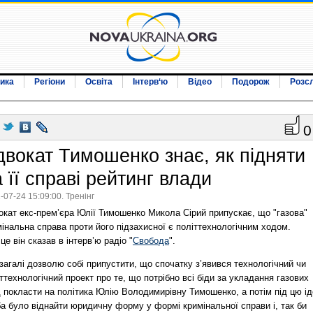
ика
Регіони
Освіта
Інтерв‘ю
Відео
Подорож
Розс
0
двокат Тимошенко знає, як підняти
 її справі рейтинг влади
-07-24 15:09:00. Тренінг
окат екс-прем’єра Юлії Тимошенко Микола Сірий припускає, що "газова"
інальна справа проти його підзахисної є політтехнологічним ходом.
це він сказав в інтерв’ю радіо "
Свобода
".
загалі дозволю собі припустити, що спочатку з’явився технологічний чи
ттехнологічний проект про те, що потрібно всі біди за укладання газових
д покласти на політика Юлію Володимирівну Тимошенко, а потім під цю і
а було віднайти юридичну форму у формі кримінальної справи і, так би