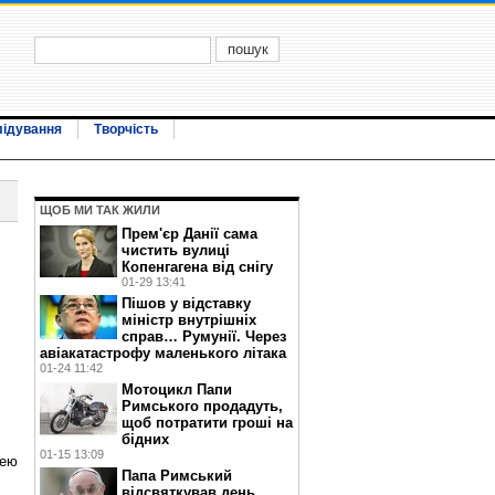
лідування
Творчість
ЩОБ МИ ТАК ЖИЛИ
Прем'єр Данії сама
чистить вулиці
Копенгагена від снігу
01-29 13:41
Пішов у відставку
міністр внутрішніх
справ… Румунії. Через
авіакатастрофу маленького літака
01-24 11:42
Мотоцикл Папи
Римського продадуть,
щоб потратити гроші на
бідних
01-15 13:09
дею
Папа Римський
відсвяткував день