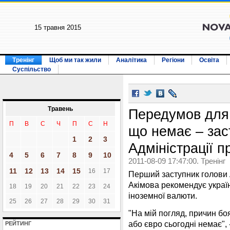
15 травня 2015
Тренінг
Щоб ми так жили
Аналітика
Регіони
Освіта
Суспільство
Травень
Передумов для 
П
В
С
Ч
П
С
Н
що немає – зас
1
2
3
Адміністрації п
4
5
6
7
8
9
10
2011-08-09 17:47:00. Тренінг
11
12
13
14
15
16
17
Перший заступник голови А
Акімова рекомендує украї
18
19
20
21
22
23
24
іноземної валюти.
25
26
27
28
29
30
31
"На мій погляд, причин б
або євро сьогодні немає", 
РЕЙТИНГ