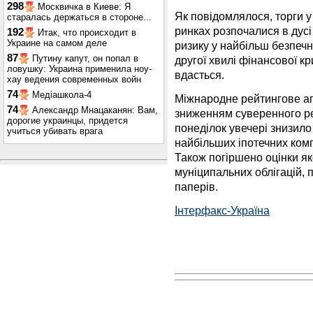
298
Москвичка в Киеве: Я
Як повідомлялося, торги у
старалась держаться в стороне...
ринках розпочалися в дусі
192
Итак, что происходит в
Украине на самом деле
ризику у найбільш безпечн
87
Путину капут, он попал в
другої хвилі фінансової кр
ловушку: Украина применила ноу-
вдасться.
хау ведения современных войн
74
Медіашкола-4
Міжнародне рейтингове аг
74
Александр Мнацаканян: Вам,
зниженням суверенного р
дорогие украинцы, придется
понеділок увечері знизило
учиться убивать врага
найбільших іпотечних комп
Також погіршено оцінки як
муніципальних облігацій,
паперів.
Інтерфакс-Україна