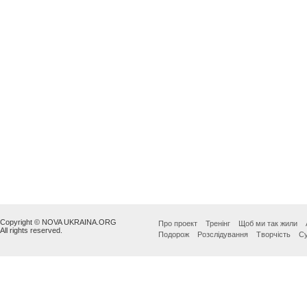
Copyright © NOVA UKRAINA.ORG
Про проект
Тренінг
Щоб ми так жили
All rights reserved.
Подорож
Розслідування
Творчість
Су