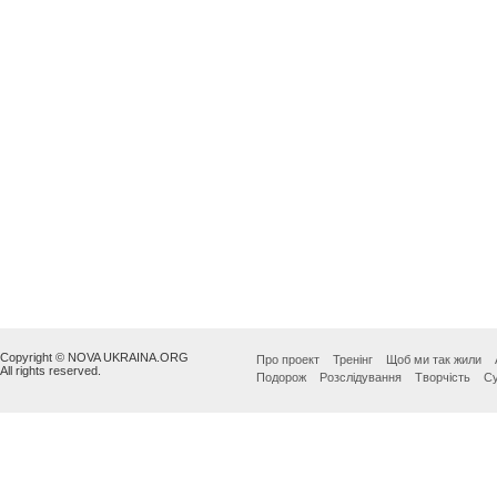
Copyright © NOVA UKRAINA.ORG
Про проект
Тренінг
Щоб ми так жили
All rights reserved.
Подорож
Розслідування
Творчість
Су