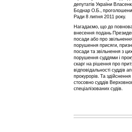
депутатів України Власенка
Боднар О.Б., проголошених
Ради 8 липня 2011 року.
Нагадаємо, що до повнова
внесення подань Президен
посади або про звільнення 
порушення присяги, призн
посади та звільнення з ци
порушення суддями і прок
скарг на рішення про при
відповідальності суддів ап
прокурорів. Та здійсненн
стосовно суддів Верховно
спеціалізованих судів.