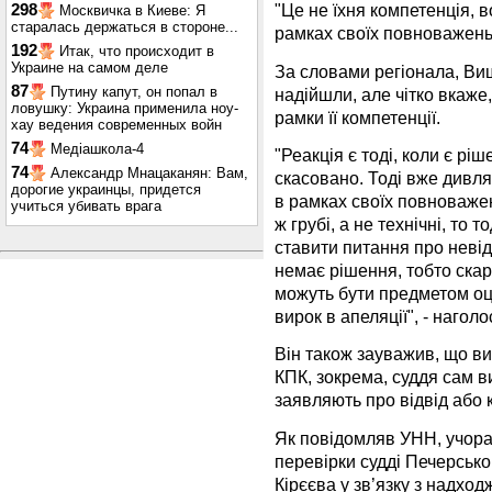
"Це не їхня компетенція, 
298
Москвичка в Киеве: Я
старалась держаться в стороне...
рамках своїх повноважень"
192
Итак, что происходит в
Украине на самом деле
За словами регіонала, Вищ
87
Путину капут, он попал в
надійшли, але чітко вкаже
ловушку: Украина применила ноу-
рамки її компетенції.
хау ведения современных войн
74
Медіашкола-4
"Реакція є тоді, коли є рі
74
Александр Мнацаканян: Вам,
скасовано. Тоді вже дивля
дорогие украинцы, придется
в рамках своїх повноважен
учиться убивать врага
ж грубі, а не технічні, то 
ставити питання про невід
немає рішення, тобто скарг
можуть бути предметом оц
вирок в апеляції", - наголо
Він також зауважив, що ви
КПК, зокрема, суддя сам ви
заявляють про відвід або 
Як повідомляв УНН, учор
перевірки судді Печерсько
Кірєєва у зв’язку з надхо