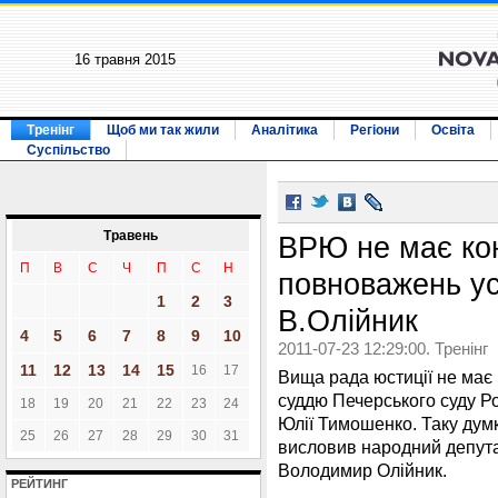
16 травня 2015
Тренінг
Щоб ми так жили
Аналітика
Регіони
Освіта
Суспільство
Травень
ВРЮ не має ко
П
В
С
Ч
П
С
Н
повноважень ус
1
2
3
В.Олійник
4
5
6
7
8
9
10
2011-07-23 12:29:00. Тренінг
11
12
13
14
15
16
17
Вища рада юстиції не має
суддю Печерського суду Ро
18
19
20
21
22
23
24
Юлії Тимошенко. Таку дум
25
26
27
28
29
30
31
висловив народний депутат
Володимир Олійник.
РЕЙТИНГ