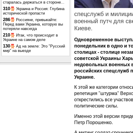
старалась держаться в стороне...
310
Украина и Россия: Глубина
спецслужб и милиции
исторической пропасти
286
Россияне, привыкайте:
военный путч для св
Перед вами Украина, которую вы
Киеве.
потеряли навсегда
210
Итак, что происходит в
Одновременное выступл
Украине на самом деле
понедельник в одно и то 
130
Ад на земле: Это "Русский
мир" на выезде
столицах - столице нез
советской Украины Харь
недовольных военных в 
российских спецслужб п
Украине.
К этой же категории отно
репетиция "штурма" Верх
открестились все участв
политические силы.
Именно этой версии прид
Петр Порошенко.
А митинг солдат-срочнико