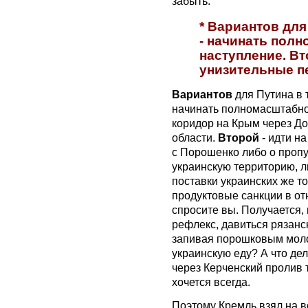
забыть.
* Вариантов для
- начинать пол
наступление. Вт
унизительные п
Вариантов
для Путина в 
начинать полномасштабно
коридор на Крым через Д
области.
Второй
- идти н
с Порошенко либо о пропу
украинскую территорию, л
поставки украинских же то
продуктовые санкции в от
спросите вы. Получается,
рефлекс, давиться рязанс
запивая порошковым моло
украинскую еду? А что де
через Керченский пролив т
хочется всегда.
Поэтому Кремль взял на 