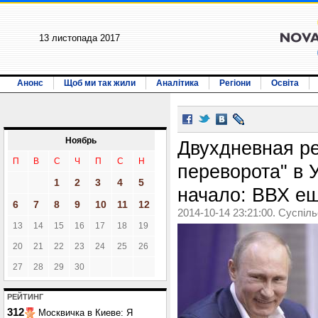
13 листопада 2017
Анонс
Щоб ми так жили
Аналітика
Регіони
Освіта
Ноябрь
Двухдневная ре
П
В
С
Ч
П
С
Н
переворота" в У
1
2
3
4
5
начало: ВВХ ещ
6
7
8
9
10
11
12
2014-10-14 23:21:00. Суспіл
13
14
15
16
17
18
19
20
21
22
23
24
25
26
27
28
29
30
РЕЙТИНГ
312
Москвичка в Киеве: Я