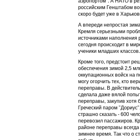
аэропортом". А НАТО в ре
российским Генштабом во
скоро будет уже в Харько
А впереди непростая зима
Кремля серьезными пробл
источниками наполнения р
сегодня происходит в мир
ученики младших классов.
Кроме того, предстоит р
обеспечения зимой 2,5 мл
оккупационных войск на п
могу огорчить тех, кто вер
переправы. В действитель
сделала даже вялой попы
переправы, закупив хотя 
Греческий паром "Дориус
страшно сказать - 600 че
перевозил пассажиров. Кр
районе переправы всегда
зимнее время. Так что о 