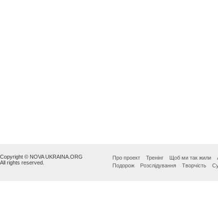
Copyright © NOVA UKRAINA.ORG
Про проект
Тренінг
Щоб ми так жили
All rights reserved.
Подорож
Розслідування
Творчість
Су