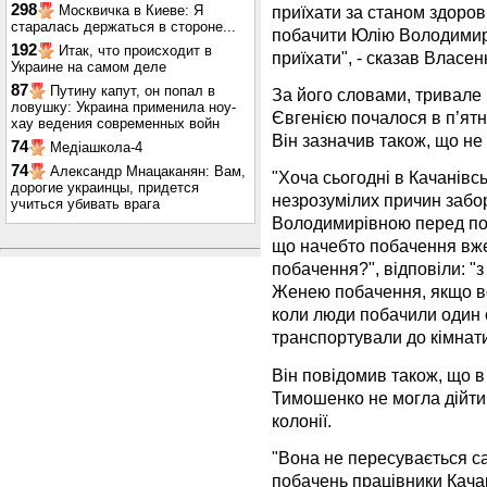
298
приїхати за станом здоров
Москвичка в Киеве: Я
старалась держаться в стороне...
побачити Юлiю Володимирi
192
Итак, что происходит в
приїхати", - сказав Власе
Украине на самом деле
87
Путину капут, он попал в
За його словами, тривале
ловушку: Украина применила ноу-
Євгенiєю почалося в п’ят
хау ведения современных войн
Вiн зазначив також, що не 
74
Медіашкола-4
74
Александр Мнацаканян: Вам,
"Хоча сьогоднi в Качанiвсь
дорогие украинцы, придется
незрозумiлих причин забо
учиться убивать врага
Володимирiвною перед поч
що начебто побачення вже
побачення?", вiдповiли: "
Женею побачення, якщо в
коли люди побачили один о
транспортували до кiмнати
Вiн повiдомив також, що в
Тимошенко не могла дiйти 
колонiї.
"Вона не пересувається са
побачень працiвники Качан