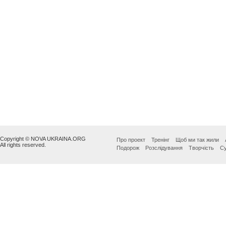
Copyright © NOVA UKRAINA.ORG
Про проект
Тренінг
Щоб ми так жили
All rights reserved.
Подорож
Розслідування
Творчість
Су