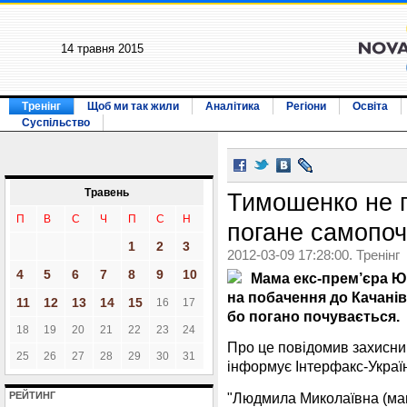
14 травня 2015
Тренінг
Щоб ми так жили
Аналітика
Регіони
Освіта
Суспільство
Травень
Тимошенко не п
П
В
С
Ч
П
С
Н
погане самопоч
1
2
3
2012-03-09 17:28:00. Тренінг
4
5
6
7
8
9
10
Мама екс-прем’єра Ю
на побачення до Качанiв
11
12
13
14
15
16
17
бо погано почувається.
18
19
20
21
22
23
24
Про це повiдомив захисни
25
26
27
28
29
30
31
інформує Інтерфакс-Украї
"Людмила Миколаївна (мам
РЕЙТИНГ