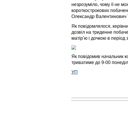
незрозумiло, чому її не м
короткострокових побачень
Олександр Валентинович Т
Як повiдомлялося, керiвни
дозвiл на триденне побач
матiр’ю i дочкою в перiод 
Як повiдомив начальник к
триватиме до 9-00 понедiл
УП