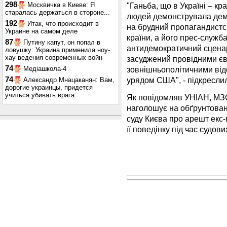
298
"Ганьба, що в Україні – кр
Москвичка в Киеве: Я
старалась держаться в стороне...
людей демонструвала демо
192
Итак, что происходит в
на брудний пропагандистс
Украине на самом деле
країни, а його прес-служб
87
Путину капут, он попал в
антидемократичний сцен
ловушку: Украина применила ноу-
хау ведения современных войн
засуджений провідними єв
74
зовнішньополітичними від
Медіашкола-4
урядом США", - підкресл
74
Александр Мнацаканян: Вам,
дорогие украинцы, придется
учиться убивать врага
Як повідомляв УНІАН, МЗС
наголошує на обґрунтован
суду Києва про арешт ек
її поведінку під час судови