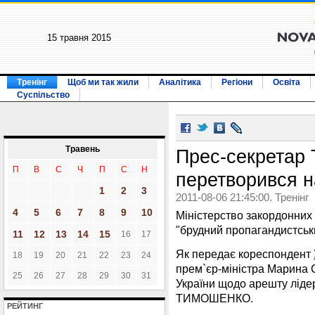
15 травня 2015
Тренінг
Щоб ми так жили
Аналітика
Регіони
Освіта
Суспільство
Травень
Прес-секретар
П
В
С
Ч
П
С
Н
перетворився н
1
2
3
2011-08-06 21:45:00. Тренінг
4
5
6
7
8
9
10
Міністерство закордонних
"брудний пропагандистсь
11
12
13
14
15
16
17
Як передає кореспондент
18
19
20
21
22
23
24
прем`єр-міністра Марина
25
26
27
28
29
30
31
України щодо арешту лідер
ТИМОШЕНКО.
РЕЙТИНГ