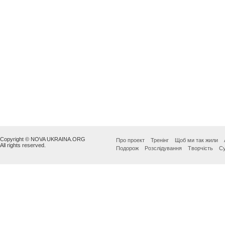
Copyright © NOVA UKRAINA.ORG
Про проект
Тренінг
Щоб ми так жили
All rights reserved.
Подорож
Розслідування
Творчість
Су