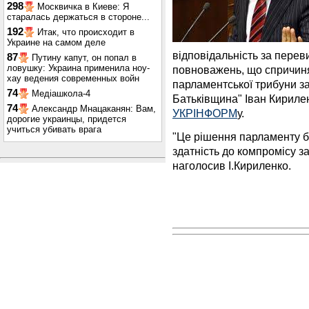
298
Москвичка в Киеве: Я
старалась держаться в стороне...
192
Итак, что происходит в
Украине на самом деле
відповідальність за пере
87
Путину капут, он попал в
ловушку: Украина применила ноу-
повноважень, що спричиняє
хау ведения современных войн
парламентської трибуни з
74
Медіашкола-4
Батьківщина" Іван Кириле
74
Александр Мнацаканян: Вам,
УКРІНФОРМ
у.
дорогие украинцы, придется
учиться убивать врага
"Це рішення парламенту бу
здатність до компромісу з
наголосив І.Кириленко.