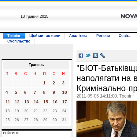
18 травня 2015
Тренінг
Щоб ми так жили
Аналітика
Регіони
Освіта
Суспільство
Травень
"БЮТ-Батьківщ
П
В
С
Ч
П
С
Н
наполягати на в
1
2
3
Кримінально-пр
4
5
6
7
8
9
10
2011-09-06 14:11:00. Тренінг
11
12
13
14
15
16
17
18
19
20
21
22
23
24
25
26
27
28
29
30
31
РЕЙТИНГ