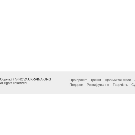
Copyright © NOVA UKRAINA.ORG
Про проект
Тренінг
Щоб ми так жили
All rights reserved.
Подорож
Розслідування
Творчість
Су