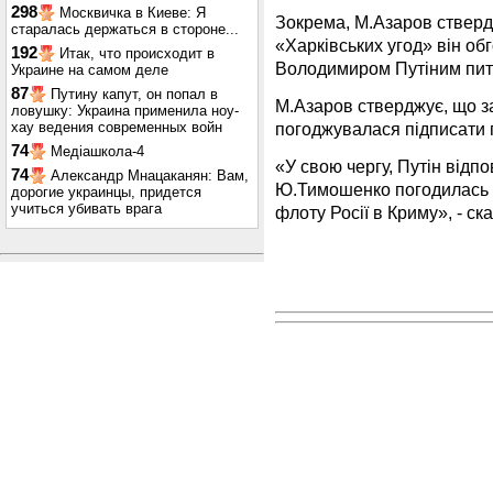
298
Москвичка в Киеве: Я
Зокрема, М.Азаров ствердж
старалась держаться в стороне...
«Харківських угод» він о
192
Итак, что происходит в
Володимиром Путіним пита
Украине на самом деле
87
Путину капут, он попал в
М.Азаров стверджує, що з
ловушку: Украина применила ноу-
погоджувалася підписати г
хау ведения современных войн
74
Медіашкола-4
«У свою чергу, Путін відпо
74
Александр Мнацаканян: Вам,
Ю.Тимошенко погодилась 
дорогие украинцы, придется
учиться убивать врага
флоту Росії в Криму», - ск