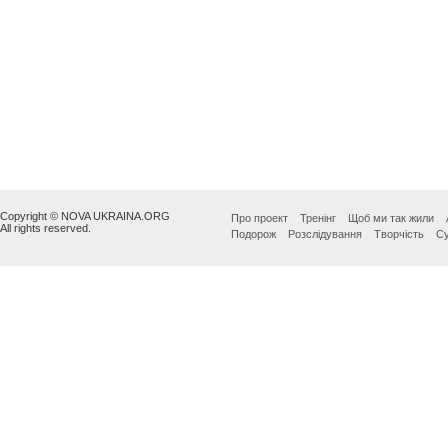
Copyright © NOVA UKRAINA.ORG
Про проект
Тренінг
Щоб ми так жили
All rights reserved.
Подорож
Розслідування
Творчість
Су