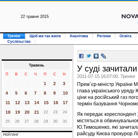
22 травня 2015
Тренінг
Щоб ми так жили
Аналітика
Регіони
Освіта
Суспільство
Травень
У суді зачитал
П
В
С
Ч
П
С
Н
2011-07-15 16:07:00. Тренінг
1
2
3
Прем`єр-міністр України 
глава українського уряду
4
5
6
7
8
9
10
ціни на російський газ по
11
12
13
14
15
16
17
термін базування Чорномо
18
19
20
21
22
23
24
Як передає кореспондент
містяться в обвинувальном
25
26
27
28
29
30
31
Ю.Тимошенко, які зачитала
райсуду Києва прокурор Л
РЕЙТИНГ