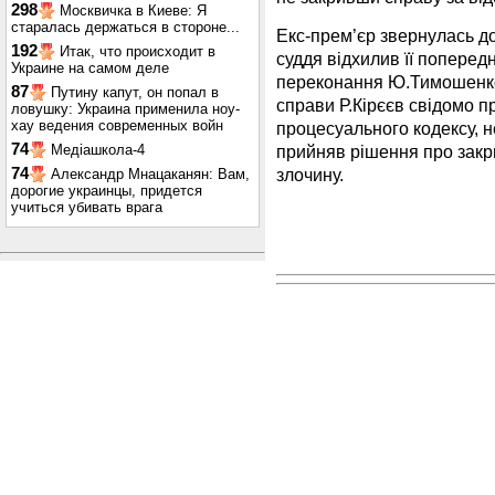
298
Москвичка в Киеве: Я
старалась держаться в стороне...
Екс-прем’єр звернулась до
192
Итак, что происходит в
суддя відхилив її поперед
Украине на самом деле
переконання Ю.Тимошенко,
87
Путину капут, он попал в
справи Р.Кірєєв свідомо 
ловушку: Украина применила ноу-
хау ведения современных войн
процесуального кодексу, н
74
прийняв рішення про закри
Медіашкола-4
злочину.
74
Александр Мнацаканян: Вам,
дорогие украинцы, придется
учиться убивать врага