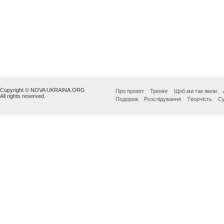
Copyright © NOVA UKRAINA.ORG
Про проект
Тренінг
Щоб ми так жили
All rights reserved.
Подорож
Розслідування
Творчість
Су