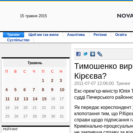
15 травня 2015
Тренінг
Щоб ми так жили
Аналітика
Регіони
Освіта
Суспільство
Травень
Тимошенко вир
П
В
С
Ч
П
С
Н
Кірєєва?
1
2
3
2011-07-07 12:06:00. Тренінг
4
5
6
7
8
9
10
Екс-прем’єр-міністр Юлія
судді Печерського районног
11
12
13
14
15
16
17
Як передає кореспондент
18
19
20
21
22
23
24
клопотання тим, що Р.Кірєє
25
26
27
28
29
30
31
справи щодо підписання г
Кримінально-процесуально
РЕЙТИНГ
не закривши справу за від