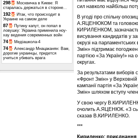
298
Москвичка в Киеве: Я
сил навколо найбільш поту
старалась держаться в стороне...
192
Итак, что происходит в
В угоді про спільну опозиц
Украине на самом деле
А.ЯЦЕНЮКОМ та головою п
87
Путину капут, он попал в
КИРИЛЕНКОМ, зазначається
ловушку: Украина применила ноу-
хау ведения современных войн
висування кандидатів у 
74
Медіашкола-4
окрузі на парламентських
74
Змін» підтримає погоджен
Александр Мнацаканян: Вам,
дорогие украинцы, придется
партією «За Україну!» на
учиться убивать врага
округах.
За результатами виборів 
«Фронт Змін» у Верховній 
кампанії партія «За Украї
Змін» шляхом вступу члені
У свою чергу В.КИРИЛЕНК
очолить А.ЯЦЕНЮК. «З сьо
сказав В.КИРИЛЕНКО.
***
Кириленко: приєднання 