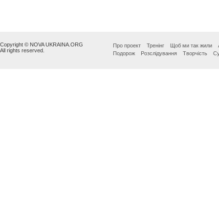
Copyright © NOVA UKRAINA.ORG
Про проект
Тренінг
Щоб ми так жили
All rights reserved.
Подорож
Розслідування
Творчість
Су