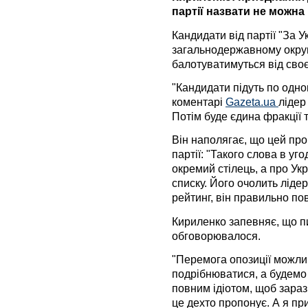
партії назвати не можна
Кандидати від партії "За 
загальнодержавному округ
балотуватимуться від своєї
"Кандидати підуть по одно
коментарі
Gazeta.ua
лідер
Потім буде єдина фракції т
Він наполягає, що цей пр
партії: "Такого слова в уг
окремий стілець, а про Ук
списку. Його очолить лідер
рейтинг, він правильно пов
Кириленко запевняє, що п
обговорювалося.
"Перемога опозиції можли
подрібнюватися, а будемо
повним ідіотом, щоб зараз
це дехто пропонує. А я пр