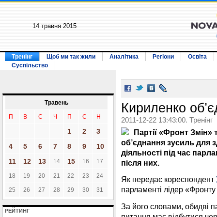
14 травня 2015
Тренінг
Щоб ми так жили
Аналітика
Регіони
Освіта
Суспільство
Травень
Кириленко об’
П
В
С
Ч
П
С
Н
2011-12-22 13:43:00. Тренінг
1
2
3
Партії «Фронт Змін» 
об’єднання зусиль для з
4
5
6
7
8
9
10
діяльності під час парл
11
12
13
15
14
16
17
після них.
18
19
20
21
22
23
24
Як передає кореспондент
парламенті лідер «Фронт
25
26
27
28
29
30
31
За його словами, обидві п
РЕЙТИНГ
питання має відбутися чер