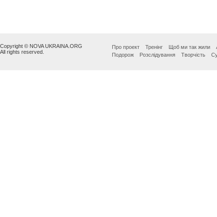
Copyright © NOVA UKRAINA.ORG
Про проект
Тренінг
Щоб ми так жили
All rights reserved.
Подорож
Розслідування
Творчість
Су