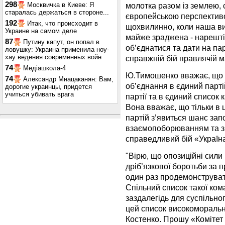
298
молотка разом із землею, 
Москвичка в Киеве: Я
старалась держаться в стороне...
європейською перспективо
192
Итак, что происходит в
щохвилинно, коли наша ви
Украине на самом деле
майже зраджена - нарешті 
87
Путину капут, он попал в
об’єднатися та дати на па
ловушку: Украина применила ноу-
хау ведения современных войн
справжній бій правлячій маф
74
Медіашкола-4
Ю.Тимошенко вважає, що 
74
Александр Мнацаканян: Вам,
об’єднання в єдиний парті
дорогие украинцы, придется
учиться убивать врага
партії та в єдиний список
Вона вважає, що тільки в 
партій з’явиться шанс зап
взаємопоборюванням та з
справедливий бій «Україна
"Вірю, що опозиційні сили
дріб’язкової боротьби за п
один раз продемонструвати
Спільний список такої ко
заздалегідь для суспільно
цей список високоморальн
Костенко. Прошу «Комітет