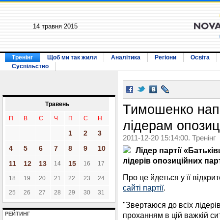
14 травня 2015
Тренінг
Щоб ми так жили
Аналітика
Регіони
Освіта
Суспільство
Травень
Тимошенко напр
П
В
С
Ч
П
С
Н
лідерам опозиц
1
2
3
2011-12-20 15:14:00. Тренінг
4
5
6
7
8
9
10
Лідер партії «Батьк
лідерів опозиційних пар
11
12
13
15
14
16
17
Про це йдеться у її відкри
18
19
20
21
22
23
24
сайті партії
.
25
26
27
28
29
30
31
"Звертаюся до всіх лідері
проханням в цій важкій сит
РЕЙТИНГ