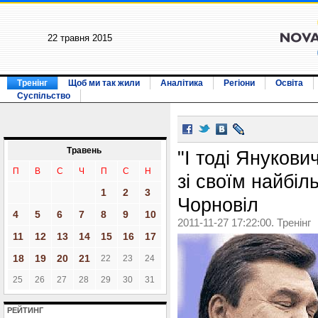
22 травня 2015
Тренінг
Щоб ми так жили
Аналітика
Регіони
Освіта
Суспільство
Травень
"І тоді Януков
П
В
С
Ч
П
С
Н
зі своїм найбі
1
2
3
Чорновіл
4
5
6
7
8
9
10
2011-11-27 17:22:00. Тренінг
11
12
13
14
15
16
17
18
19
20
21
22
23
24
25
26
27
28
29
30
31
РЕЙТИНГ