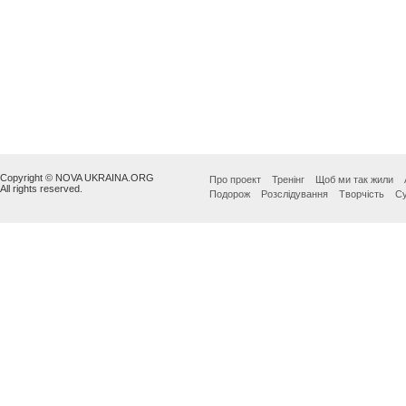
Copyright © NOVA UKRAINA.ORG
Про проект
Тренінг
Щоб ми так жили
All rights reserved.
Подорож
Розслідування
Творчість
Су