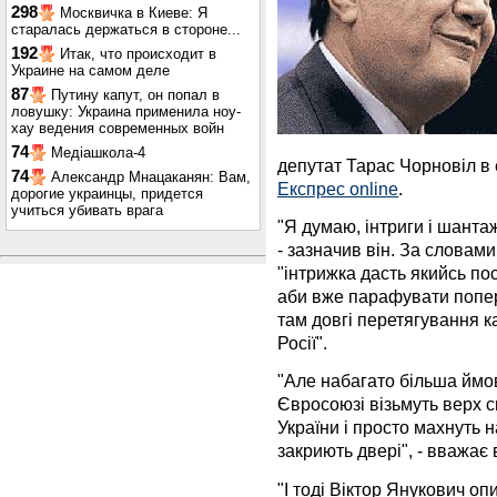
298
Москвичка в Киеве: Я
старалась держаться в стороне...
192
Итак, что происходит в
Украине на самом деле
87
Путину капут, он попал в
ловушку: Украина применила ноу-
хау ведения современных войн
74
Медіашкола-4
депутат Тарас Чорновіл в
74
Александр Мнацаканян: Вам,
Експрес online
.
дорогие украинцы, придется
учиться убивать врага
"Я думаю, інтриги і шантаж
- зазначив він. За словами
"інтрижка дасть якийсь п
аби вже парафувати попере
там довгі перетягування ка
Росії".
"Але набагато більша ймов
Євросоюзі візьмуть верх си
України і просто махнуть н
закриють двері", - вважає в
"І тоді Віктор Янукович о