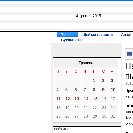
14 травня 2015
Тренінг
Щоб ми так жили
Аналіт
Суспільство
Травень
Н
П
В
С
Ч
П
С
Н
п
1
2
3
2011
4
5
6
7
8
9
10
Пре
на г
11
12
13
14
15
16
17
Як п
18
19
20
21
22
23
24
заяв
25
26
27
28
29
30
31
Філі
Март
РЕЙТИНГ