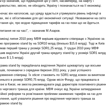
’єр зазначив, що підвищення цін у світі, насамперед, на нафту і
овольство, звісно, не обходить Україну і позначається на її економіці.
очас він наголосив, що уряду вдається утримувати рівень інфляції в
х, які є об’єктивними для цієї економічної ситуації. Незважаючи на світ
тання цін, про жодне підвищення тарифів на газ поки що не йдеться.
питання не на часі", – зазначив М.Азаров.
икінці липня 2010 року МВФ вирішив відновити співпрацю з Україною за
ю програмою stand by на SDR10 млрд (близько $15,6 млрд). Тоді ж Київ
имав перший транш у розмірі SDR1,25 млрд. У грудні 2010 року МВФ
шив виділити Україні другий транш кредиту stand by у розмірі SDR1 млрд
зько $ 1,5 млрд).
грама stand by передбачала виділення Україні щокварталу ще восьми
шів, починаючи з середини березня 2011 року, у разі успішного
довження співпраці. Їх обсяг становить по SDR1 млрд кожен за винятком
аннього в розмірі SDR0,75 млрд. Однак місія Фонду, що працювала в
зні в Києві, не змогла рекомендувати раді директорів позитивного рішен
о чергового транша для країни. МВФ очікує від України затвердження
сійної реформи та розв’язання проблеми занижених тарифів на газ для
елення, щоб ухвалити рішення про виділення чергового транша за
рамою stand by.