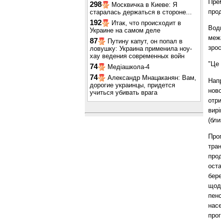
Прем
298
Москвичка в Киеве: Я
прод
старалась держаться в стороне...
192
Итак, что происходит в
Водн
Украине на самом деле
межа
87
Путину капут, он попал в
зрос
ловушку: Украина применила ноу-
хау ведения современных войн
"Це 
74
Медіашкола-4
74
Александр Мнацаканян: Вам,
Напр
дорогие украинцы, придется
ново
учиться убивать врага
отр
вирі
(бли
Про
тран
про
ост
бере
щод
пен
нас
прог