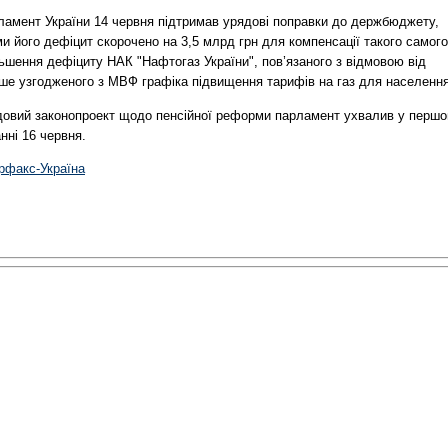
ламент України 14 червня підтримав урядові поправки до держбюджету,
и його дефіцит скорочено на 3,5 млрд грн для компенсації такого самого
ьшення дефіциту НАК "Нафтогаз України", пов’язаного з відмовою від
іше узгодженого з МВФ графіка підвищення тарифів на газ для населення
довий законопроект щодо пенсійної реформи парламент ухвалив у перш
нні 16 червня.
ерфакс-Україна