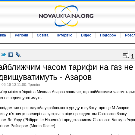
ика
Регіони
Освіта
Інтерв‘ю
Відео
Подорож
Розс
1
айближчим часом тарифи на газ не
ідвищуватимуть - Азаров
-06-18 13:11:00. Тренінг
м’єр-міністр Україна Микола Азаров заявляє, що найближчим часом тар
аз не підвищуватимуть.
овідомляє прес-служба українського уряду в суботу, про це М.Азаров
ив у п’ятницю ввечері на зустрічі з віце-президентом Світового банку
пом Ле Уору (Philippe Le Houerou) і представником Світового Банку в Укра
іном Райзером (Martin Raiser).