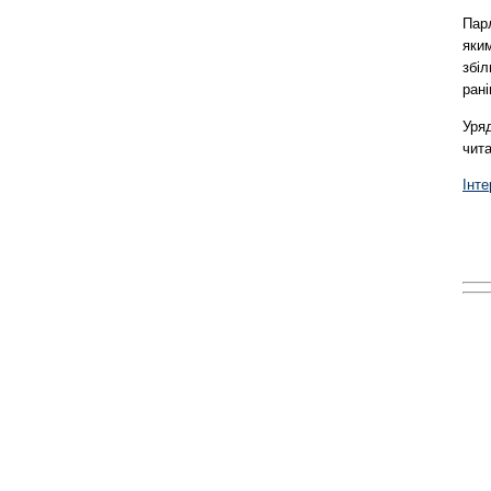
Пар
яким
збіл
ран
Уря
чита
Інт