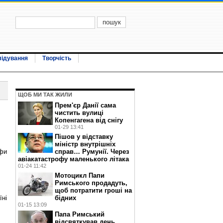
лідування
Творчість
ЩОБ МИ ТАК ЖИЛИ
Прем'єр Данії сама
чистить вулиці
Копенгагена від снігу
01-29 13:41
Пішов у відставку
міністр внутрішніх
ифи
справ… Румунії. Через
авіакатастрофу маленького літака
01-24 11:42
Мотоцикл Папи
Римського продадуть,
щоб потратити гроші на
бідних
їні
01-15 13:09
Папа Римський
відсвяткував день