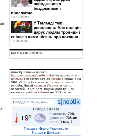
народження з
бездомними і
прислугою
12-17 19:03
У Таїланді теж
ове
революція. Але поліція
дарує людям троянди і
співає з ними пісень про кохання
12-04 10:47
МИ НА FACEBOOK
Авто Hyundai на проекті
http://avtosale.ua/car/Hyundai/
Не пропустите -
фильмы
в прокате! Точная
погода
в Украине на
SINOPTIK.ua Все каналы:
телепрограмма
онлайн. Читай
новости Украины
в ленте
новостей на UKR.net. Ищешь работу? Все
вакансии,
работа в Киеве
на JOB.ukr.net.
Погода
31.03.26, ночь
ня
Погода в
Киеве
влажность:
79%
+9°
давление:
738 мм
ветер:
1 м/с,
Погода в Ивано-Франковске
Погода в Донецке