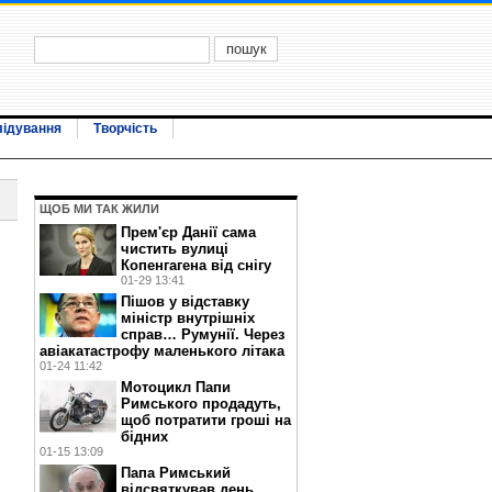
лідування
Творчість
ЩОБ МИ ТАК ЖИЛИ
Прем'єр Данії сама
чистить вулиці
Копенгагена від снігу
01-29 13:41
Пішов у відставку
міністр внутрішніх
справ… Румунії. Через
авіакатастрофу маленького літака
01-24 11:42
Мотоцикл Папи
Римського продадуть,
щоб потратити гроші на
бідних
01-15 13:09
Папа Римський
відсвяткував день