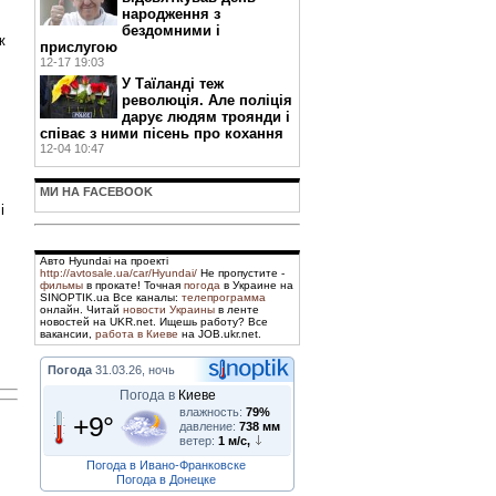
народження з
бездомними і
ж
прислугою
12-17 19:03
У Таїланді теж
революція. Але поліція
дарує людям троянди і
співає з ними пісень про кохання
12-04 10:47
МИ НА FACEBOOK
і
Авто Hyundai на проекті
http://avtosale.ua/car/Hyundai/
Не пропустите -
фильмы
в прокате! Точная
погода
в Украине на
SINOPTIK.ua Все каналы:
телепрограмма
онлайн. Читай
новости Украины
в ленте
новостей на UKR.net. Ищешь работу? Все
вакансии,
работа в Киеве
на JOB.ukr.net.
Погода
31.03.26, ночь
Погода в
Киеве
влажность:
79%
+9°
давление:
738 мм
ветер:
1 м/с,
Погода в Ивано-Франковске
Погода в Донецке