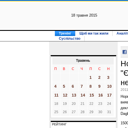
18 травня 2015
Тренінг
Щоб ми так жили
Аналіт
Суспільство
Травень
Н
П
В
С
Ч
П
С
Н
"
1
2
3
н
4
5
6
7
8
9
10
2011
11
12
13
14
15
16
17
Норв
вия
18
19
20
21
22
23
24
дек
25
26
27
28
29
30
31
Dagb
1500
РЕЙТИНГ