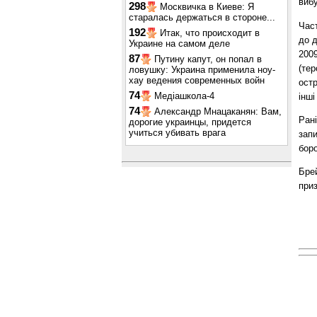
вибу
298
Москвичка в Киеве: Я
старалась держаться в стороне...
Час
192
Итак, что происходит в
до д
Украине на самом деле
2009
87
Путину капут, он попал в
(те
ловушку: Украина применила ноу-
хау ведения современных войн
остр
74
Медіашкола-4
інші
74
Александр Мнацаканян: Вам,
Ран
дорогие украинцы, придется
учиться убивать врага
запи
боро
Брей
приз