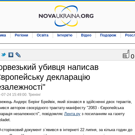
ика
Регіони
Освіта
Інтерв‘ю
Відео
Подорож
Розс
0
орвезький убивця написав
Європейську декларацію
езалежності"
-07-24 15:49:00. Тренінг
ежець Андерс Берінг Брейвік, який зізнався в здійсненні двох терактів,
вився автором своєрідного трактату-маніфесту "2083 - Європейська
ларація незалежності", повідомляє
Лента.ру
з посиланням на газету
ladet.
-сторінковий документ з`явився в інтернеті 22 липня, за кілька годин до