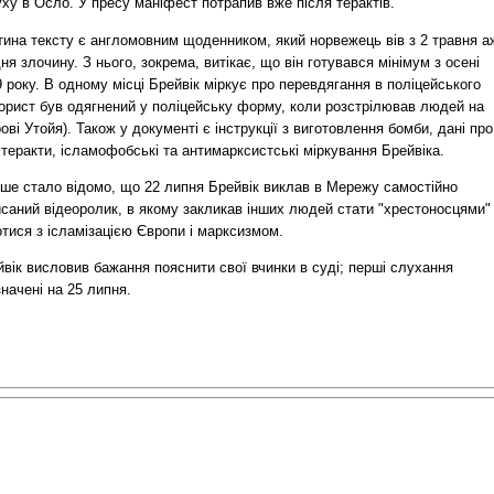
ху в Осло. У пресу маніфест потрапив вже після терактів.
тина тексту є англомовним щоденником, який норвежець вів з 2 травня а
ня злочину. З нього, зокрема, витікає, що він готувався мінімум з осені
 року. В одному місці Брейвік міркує про перевдягання в поліцейського
рорист був одягнений у поліцейську форму, коли розстрілював людей на
ові Утойя). Також у документі є інструкції з виготовлення бомби, дані про
 теракти, ісламофобські та антимарксистські міркування Брейвіка.
іше стало відомо, що 22 липня Брейвік виклав в Мережу самостійно
саний відеоролик, в якому закликав інших людей стати "хрестоносцями" 
тися з ісламізацією Європи і марксизмом.
вік висловив бажання пояснити свої вчинки в суді; перші слухання
начені на 25 липня.