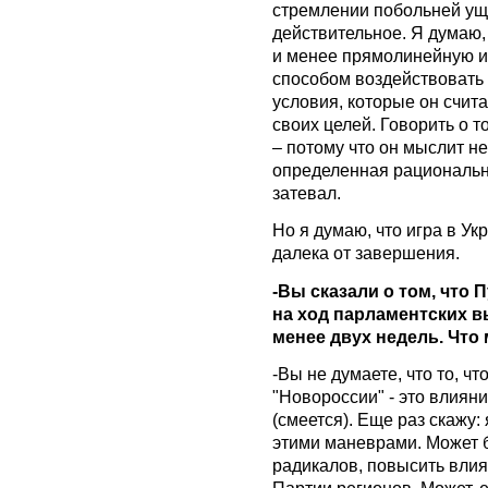
стремлении побольней ущ
действительное. Я думаю,
и менее прямолинейную и
способом воздействовать 
условия, которые он счит
своих целей. Говорить о т
– потому что он мыслит н
определенная рациональна
затевал.
Но я думаю, что игра в Ук
далека от завершения.
-Вы сказали о том, что
на ход парламентских в
менее двух недель. Что
-Вы не думаете, что то, ч
"Новороссии" - это влия
(смеется). Еще раз скажу:
этими маневрами. Может б
радикалов, повысить вли
Партии регионов. Может, е