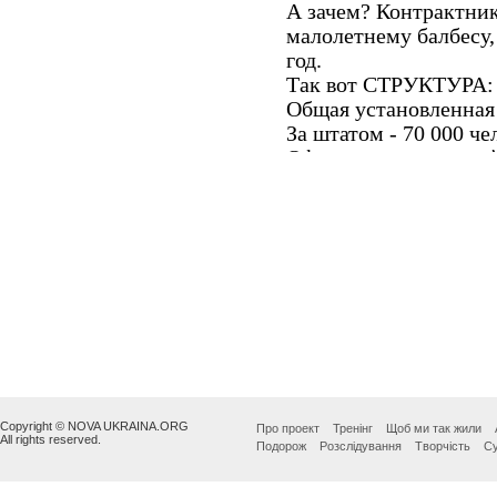
Copyright © NOVA UKRAINA.ORG
Про проект
Тренінг
Щоб ми так жили
All rights reserved.
Подорож
Розслідування
Творчість
Су