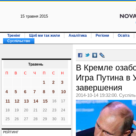
15 травня 2015
Тренінг
Щоб ми так жили
Аналітика
Регіони
Освіта
Суспільство
Травень
В Кремле озабо
П
В
С
Ч
П
С
Н
Игра Путина в 
1
2
3
завершения
4
5
6
7
8
9
10
2014-10-14 19:32:00. Суспіл
11
12
13
14
15
16
17
18
19
20
21
22
23
24
25
26
27
28
29
30
31
РЕЙТИНГ