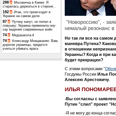
298
Москвичка в Киеве: Я
старалась держаться в стороне...
192
Итак, что происходит в
Украине на самом деле
"Новороссию", - зая
87
Путину капут, он попал в
ловушку: Украина применила ноу-
немалый резонанс в
хау ведения современных войн
74
Медіашкола-4
Но так ли все на самом
74
Александр Мнацаканян: Вам,
маневра Путина? Каков
дорогие украинцы, придется
учиться убивать врага
в отношении непризнанн
Украины? Когда и при к
будет прекращен?
С этими вопросами "
Обоз
Госдумы России
Илье По
Алексею Арестовичу
.
ИЛЬЯ ПОНОМАРЕВ,
-Вы согласны с заявлен
Путин "слил" проект "Н
-Я не могу до конца согла