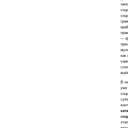
чин
соц
соц
гра
край
пра
— ф
при
мул
как
сам
соз
выб
В л
уже
соц
суб
кон
кат
соц
эта
пре