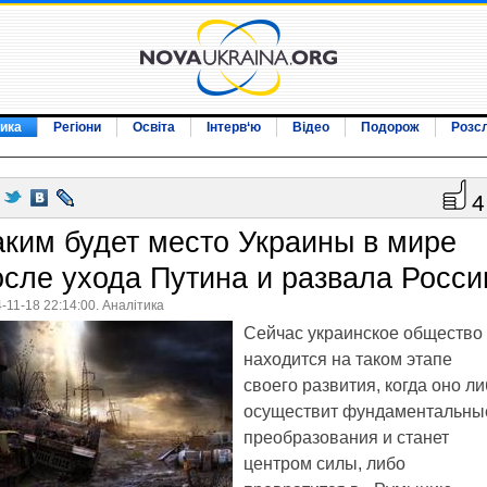
ика
Регіони
Освіта
Інтерв‘ю
Відео
Подорож
Розс
4
аким будет место Украины в мире
осле ухода Путина и развала Росси
-11-18 22:14:00. Аналітика
Сейчас украинское общество
находится на таком этапе
своего развития, когда оно л
осуществит фундаментальны
преобразования и станет
центром силы, либо