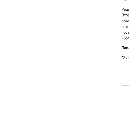
Реш
Втор
объ
ист
пос
«бо
Пав
"
Хв