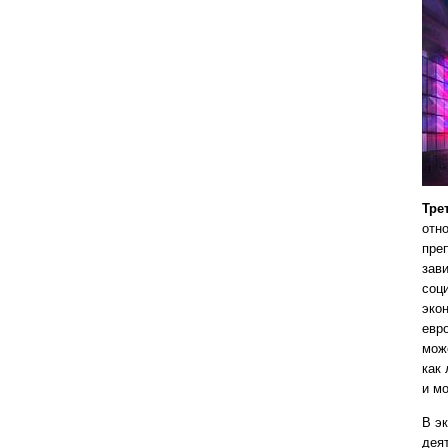
Тре
отн
пре
зав
соц
эко
евр
мож
как 
и м
В э
дея