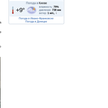
Погода в
Киеве
влажность:
79%
+9°
давление:
738 мм
ветер:
1 м/с,
Погода в Ивано-Франковске
Погода в Донецке
а
е
о