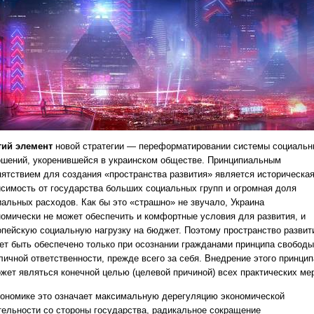
тий элемент
новой стратегии — переформатировании системы социальн
ошений, укоренившейся в украинском обществе. Принципиальным
пятствием для создания «пространства развития» является историческа
исимость от государства больших социальных групп и огромная доля
иальных расходов. Как бы это «страшно» не звучало, Украина
номически не может обеспечить и комфортные условия для развития, и
опейскую социальную нагрузку на бюджет. Поэтому пространство развит
ет быть обеспечено только при осознании гражданами принципа свободы
личной ответственности, прежде всего за себя. Внедрение этого принцип
ожет являться конечной целью (целевой причиной) всех практических ме
кономике это означает максимальную дерегуляцию экономической
тельности со стороны государства, радикальное сокращение