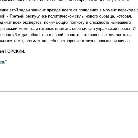
ение этой задач зависит прежде всего от появления в момент перехода 
ой к Третьей республике политической силы нового образца, которая,
единит всех экспертов, понимающих полноту и сложность нынешнего
орический момента и готовых вложить свои силы в украинский проект. И,
тоянно убеждая общество в своей правоте в откровенных диалогах на
льные» темы, возьмет на себя претворение в жизнь новых принципов.
ел ГОРСКИЙ
,
иля
"