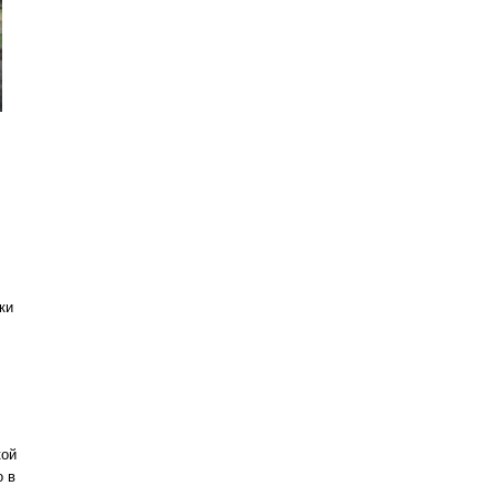
ки
кой
о в