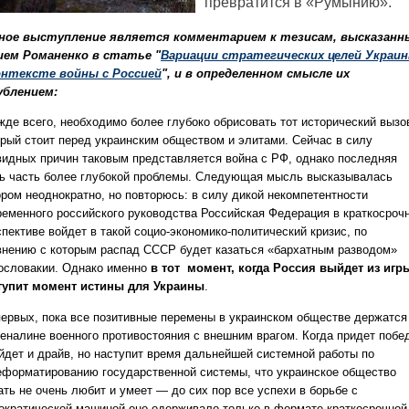
превратится в «Румынию».
ное выступление является комментарием к тезисам, высказан
ем Романенко в статье "
Вариации стратегических целей Украи
онтексте войны с Россией
", и в определенном смысле их
ублением:
жде всего, необходимо более глубоко обрисовать тот исторический вызо
орый стоит перед украинским обществом и элитами. Сейчас в силу
видных причин таковым представляется война с РФ, однако последняя
ь часть более глубокой проблемы. Следующая мысль высказывалась
ором неоднократно, но повторюсь: в силу дикой некомпетентности
ременного российского руководства Российская Федерация в краткосроч
пективе войдет в такой социо-экономико-политический кризис, по
внению с которым распад СССР будет казаться «бархатным разводом»
ословакии. Однако именно
в тот момент, когда Россия выйдет из игр
тупит момент истины для Украины
.
первых, пока все позитивные перемены в украинском обществе держатся
еналине военного противостояния с внешним врагом. Когда придет побе
йдет и драйв, но наступит время дальнейшей системной работы по
еформатированию государственной системы, что украинское общество
ать не очень любит и умеет — до сих пор все успехи в борьбе с
ократической машиной оно одерживало только в формате краткосрочной