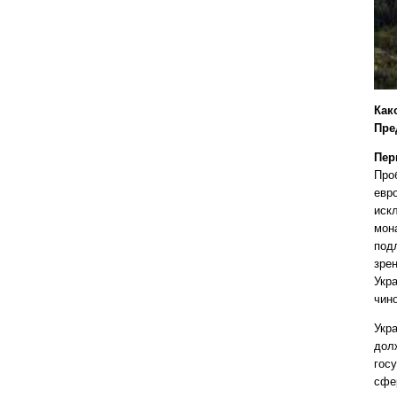
Как
Пре
Пер
Про
евр
иск
мон
под
зре
Укр
чин
Укр
дол
гос
сфе