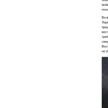
моб
пол
Во-
Укр
пре
вос
тре
све
Вос
не б