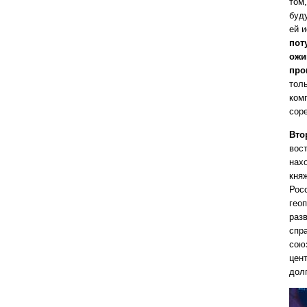
том
буд
ей 
пот
ожи
про
тол
ком
сор
Вто
вос
нах
княж
Рос
геоп
раз
спр
сою
цен
дол