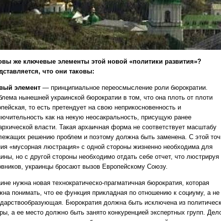
овы же ключевые элементы этой новой «политики развития»?
дставляется, что они таковы:
вый элемент
— принципиальное переосмысление роли бюрократии.
блема нынешней украинской бюрократии в том, что она плоть от плоти
опейская, то есть претендует на свою неприкосновенность и
лючительность как на некую неосакральность, присущую ранее
архической власти. Такая архаичная форма не соответствует масштабу
лежащих решению проблем и поэтому должна быть заменена. С этой точ
ния «мусорная люстрация» с одной стороны жизненно необходима для
аины, но с другой стороны необходимо отдать себе отчет, что люстрируя
овников, украинцы бросают вызов Европейскому Союзу.
аине нужна новая технократическо-прагматичная бюрократия, которая
жна понимать, что ее функция прикладная по отношению к социуму, а не
ударствообразующая. Бюрократия должна быть исключена из политичес
ры, а ее место должно быть занято конкуренцией экспертных групп. Дел