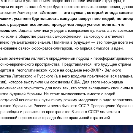
, что в связи с усложнением общественно-политической структуры, в
ущем история в полной мере будет соответствовать определению, данн
историком Ахиезером:
«История — это вулкан, который иногда кажетс
ухшим, усыпляя бдительность живущих вокруг него людей, но иног
вает, разрушая все живое, прежде чем люди успеют понять, что
изошло»
. Задача политики упредить извержение вулкана, а это возможн
ько если в обществе развита саморефлексия, за которую и отвечает
плекс гуманитарного знания. Политика в будущем — это прежде всего н
евнование связок бюрократов-олигархов, но борьба смыслов и идей.
рым элементом
является определенный подход к переформатировани
точно-европейского пространства. Представляется, что будущее страны
одится в геополитическом курсе на создание нео-ВКЛР - Великого
ества Литовского и Русского (а в него входила практически вся западна
сия), которое выступило бы союзником США. Для этого необходима
олитическая открытость для всех тех, кто готов вкладывать свои силы в
витие будущей Украины. Не стоит выплескивать вместе с водой
аведливой ненависти к путинскому режиму младенцев в виде талантлив
зников Украины из России и всего бывшего СССР. Превращение Украины 
тр свободы и развития на пространстве бывшего СССР является в
госрочной перспективе гораздо более практичной стратегией.