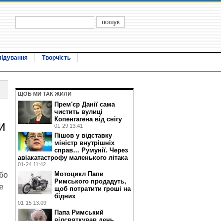
лідування
Творчість
ЩОБ МИ ТАК ЖИЛИ
Прем'єр Данії сама
чистить вулиці
Копенгагена від снігу
и
01-29 13:41
Пішов у відставку
міністр внутрішніх
справ… Румунії. Через
авіакатастрофу маленького літака
01-24 11:42
Мотоцикл Папи
ибо
Римського продадуть,
е
щоб потратити гроші на
бідних
01-15 13:09
Папа Римський
відсвяткував день