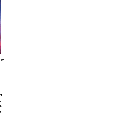
ых
я
ия
,
а
р.