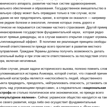
овнического аппарата, развитие частных систем здравоохранения,
иального обеспечения и образования. Государственное вмешательство в
иальную сферу может быть оправдано только в том случае, если
жданин не мог предотвратить кризис, в котором он оказался — например
не редкие болезни и онкология, лечение которых очень дорого и
ктически не покрывается системами частного страхования. Другой приме
инансирование государством фундаментальной науки, которая редко
носит прямые дивиденды, но в случае важного открытия создает огромн
ьтипликационный эффект. В политике же реализация принципа свободы
 личной ответственности прежде всего пролегает в развитии местного
оуправления. Граждане Украины должны получить возможность делать
нательный выбор и при этом нести ответственность за последствия этого
ора, включая негативные.
юбом случае, решая задачи исторического вызова, полезно помнить сло
 упоминавшегося историка Ахиезера, которой считал, что главной причи
иальной катастрофы является «неспособность людей, общественного
ъекта предвидеть, преодолеть, нейтрализовать опасность, установить св
троль над угрожающими процессами», а следовательно «
национальная
астрофа
не столько политическое или экономическое, но прежде всего
иокультурное явление
». Сейчас украинское общество находится на та
пе своего развития, когда либо оно осуществит фундаментальные
образования и станет центром силы, либо превратится в «Румынию».