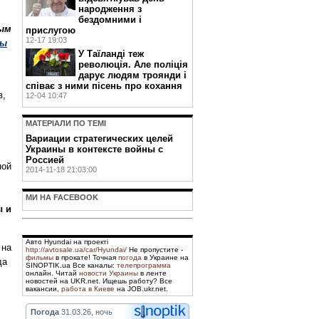
народження з
бездомними і
ным
прислугою
12-17 19:03
ны
У Таїланді теж
революція. Але поліція
дарує людям троянди і
співає з ними пісень про кохання
в,
12-04 10:47
МАТЕРIАЛИ ПО ТЕМI
Вариации стратегических целей
Украины в контексте войны с
Россией
ной
2014-11-18 21:03:00
МИ НА FACEBOOK
ы и
Авто Hyundai на проекті
 на
http://avtosale.ua/car/Hyundai/
Не пропустите -
фильмы
в прокате! Точная
погода
в Украине на
да
SINOPTIK.ua Все каналы:
телепрограмма
онлайн. Читай
новости Украины
в ленте
новостей на UKR.net. Ищешь работу? Все
вакансии,
работа в Киеве
на JOB.ukr.net.
Погода
31.03.26, ночь