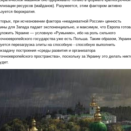
илизации ресурсов (майданов). Разумеется, этим фактором активно
ьзуется бюрократия.
вторых, при исчезновении фактора «неадекватной России» ценность
аины для Запада падает экспоненциально, и максимум, что Европа готов
дложить Украине — условную «Румынию», ибо на роль сильного
точноевропейского государства уже есть Польша. Таким образом, Украин
буется перезагрузка элиты на способную - способную выполнить
рхзадачу построения «среды развития и организатора
точноевропейского пространства», поскольку за Украину это делать никт
удет.