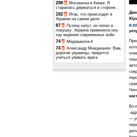
298
Москвичка в Киеве: Я
старалась держаться в стороне...
Дан
192
Итак, что происходит в
Юри
Украине на самом деле
в к
87
Путину капут, он попал в
ловушку: Украина применила ноу-
угл
хау ведения современных войн
Пре
74
Медіашкола-4
кот
74
Александр Мнацаканян: Вам,
дорогие украинцы, придется
оче
учиться убивать врага
лиш
авт
сов
перс
сра
Чех
нас
Во-
адр
— у
пер
дел
бюр